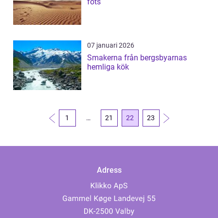
fots
07 januari 2026
Smakerna från bergsbyarnas
hemliga kök
1
…
21
22
23
Adress