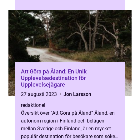
attraktionerna i Göteborg och lockar besök...
Att Göra på Åland: En Unik
Upplevelsedestination för
Upplevelsejägare
27 augusti 2023
Jon Larsson
redaktionel
Översikt över ”Att Göra på Åland” Åland, en
autonom region i Finland och belägen
mellan Sverige och Finland, är en mycket
populär destination för besökare som söker