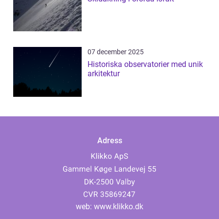
07 december 2025
Historiska observatorier med unik
arkitektur
Adress
web:
www.klikko.dk