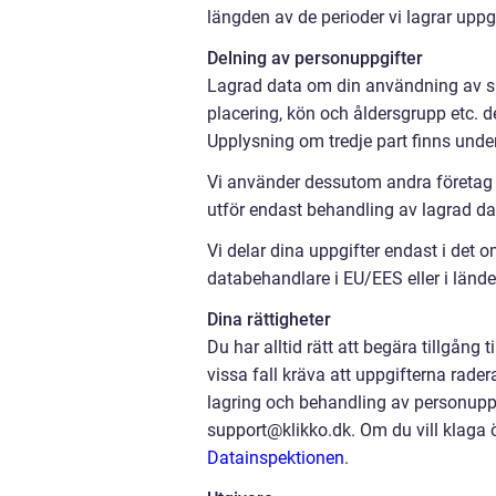
längden av de perioder vi lagrar uppg
Delning av personuppgifter
Lagrad data om din användning av sida
placering, kön och åldersgrupp etc. d
Upplysning om tredje part finns unde
Vi använder dessutom andra företag s
utför endast behandling av lagrad dat
Vi delar dina uppgifter endast i det o
databehandlare i EU/EES eller i länd
Dina rättigheter
Du har alltid rätt att begära tillgång 
vissa fall kräva att uppgifterna rader
lagring och behandling av personuppgi
support@klikko.dk. Om du vill klaga ö
Datainspektionen
.