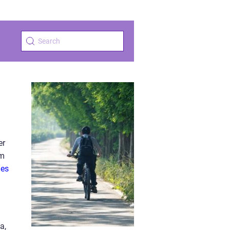
er
om
ies
a,