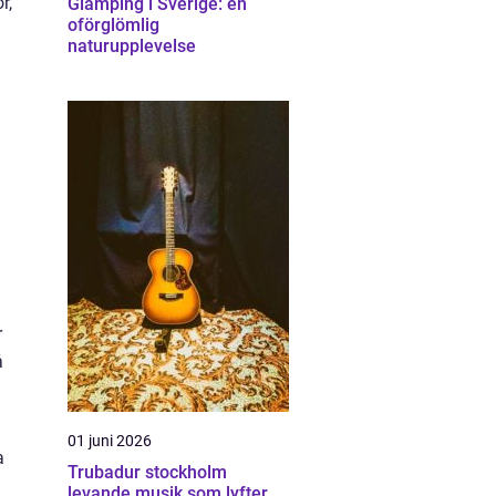
r,
Glamping i Sverige: en
oförglömlig
naturupplevelse
r
å
01 juni 2026
a
Trubadur stockholm
levande musik som lyfter