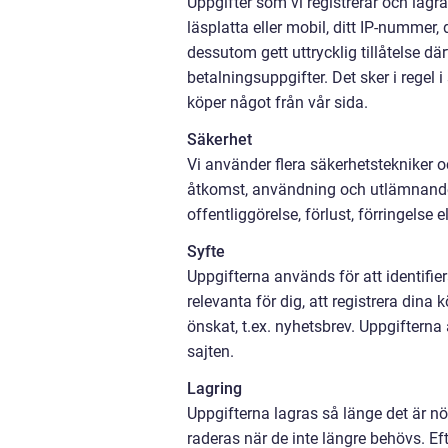
Uppgifter som vi registrerar och lagra
läsplatta eller mobil, ditt IP-nummer,
dessutom gett uttrycklig tillåtelse d
betalningsuppgifter. Det sker i regel
köper något från vår sida.
Säkerhet
Vi använder flera säkerhetstekniker 
åtkomst, användning och utlämnande
offentliggörelse, förlust, förringelse 
Syfte
Uppgifterna används för att identifi
relevanta för dig, att registrera dina
önskat, t.ex. nyhetsbrev. Uppgifterna
sajten.
Lagring
Uppgifterna lagras så länge det är nö
raderas när de inte längre behövs. Ef