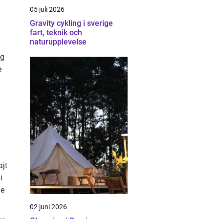
05 juli 2026
Gravity cykling i sverige
fart, teknik och
naturupplevelse
ig
e
ajt
i
de
02 juni 2026