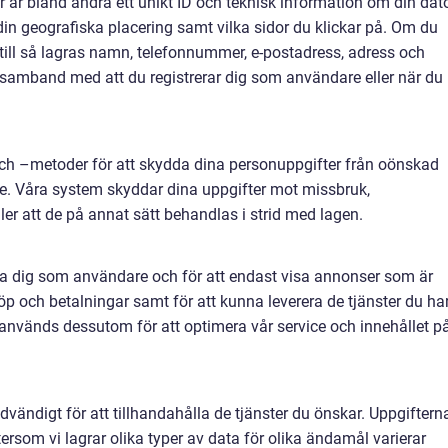
r är bland andra ett unikt ID och teknisk information om din dato
 din geografiska placering samt vilka sidor du klickar på. Om du
ärtill så lagras namn, telefonnummer, e-postadress, adress och
 i samband med att du registrerar dig som användare eller när du
och –metoder för att skydda dina personuppgifter från oönskad
. Våra system skyddar dina uppgifter mot missbruk,
eller att de på annat sätt behandlas i strid med lagen.
era dig som användare och för att endast visa annonser som är
 köp och betalningar samt för att kunna leverera de tjänster du ha
 används dessutom för att optimera vår service och innehållet p
dvändigt för att tillhandahålla de tjänster du önskar. Uppgiftern
tersom vi lagrar olika typer av data för olika ändamål varierar