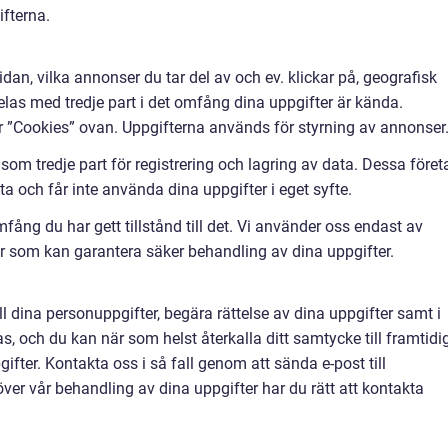
ifterna.
n, vilka annonser du tar del av och ev. klickar på, geografisk
elas med tredje part i det omfång dina uppgifter är kända.
r ”Cookies” ovan. Uppgifterna används för styrning av annonser
om tredje part för registrering och lagring av data. Dessa föret
a och får inte använda dina uppgifter i eget syfte.
mfång du har gett tillstånd till det. Vi använder oss endast av
er som kan garantera säker behandling av dina uppgifter.
till dina personuppgifter, begära rättelse av dina uppgifter samt i
as, och du kan när som helst återkalla ditt samtycke till framtidi
fter. Kontakta oss i så fall genom att sända e-post till
ver vår behandling av dina uppgifter har du rätt att kontakta