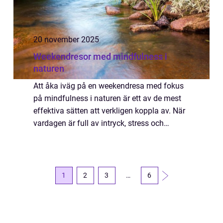
20 november 2025
Weekendresor med mindfulness i
naturen
Att åka iväg på en weekendresa med fokus
på mindfulness i naturen är ett av de mest
effektiva sätten att verkligen koppla av. När
vardagen är full av intryck, stress och
ständiga krav kan två elle...
1
2
3
…
6