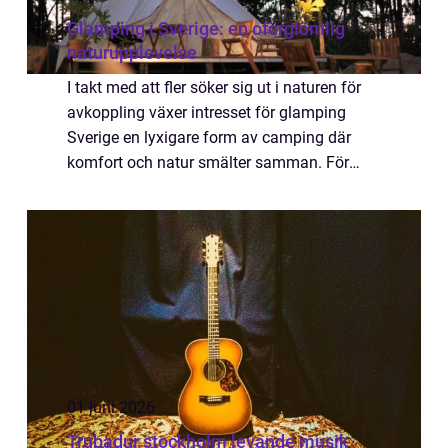
Glamping i Sverige: en oförglömlig
naturupplevelse
I takt med att fler söker sig ut i naturen för
avkoppling växer intresset för glamping
Sverige en lyxigare form av camping där
komfort och natur smälter samman. För
dem som älskar tanken på att vakna upp ...
01 juni 2026
Trubadur stockholm levande musik