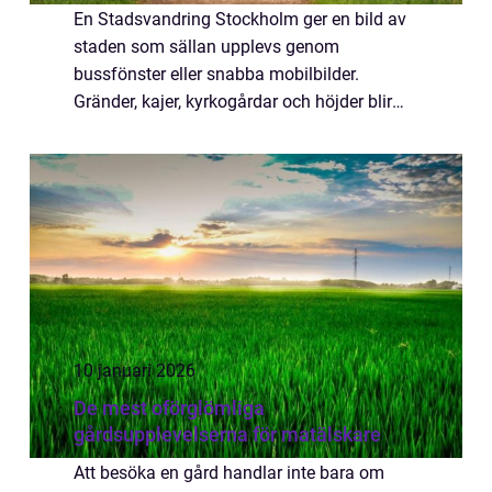
En Stadsvandring Stockholm ger en bild av
staden som sällan upplevs genom
bussfönster eller snabba mobilbilder.
Gränder, kajer, kyrkogårdar och höjder blir
som levande arkiv där lager av handel,
migration, konflikter och vardagsliv går att
läsa av i ...
10 januari 2026
De mest oförglömliga
gårdsupplevelserna för matälskare
Att besöka en gård handlar inte bara om