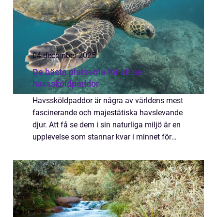
04 december 2025
De bästa platserna för att se
havssköldpaddor
Havssköldpaddor är några av världens mest
fascinerande och majestätiska havslevande
djur. Att få se dem i sin naturliga miljö är en
upplevelse som stannar kvar i minnet för
livet. Från tropiska str...