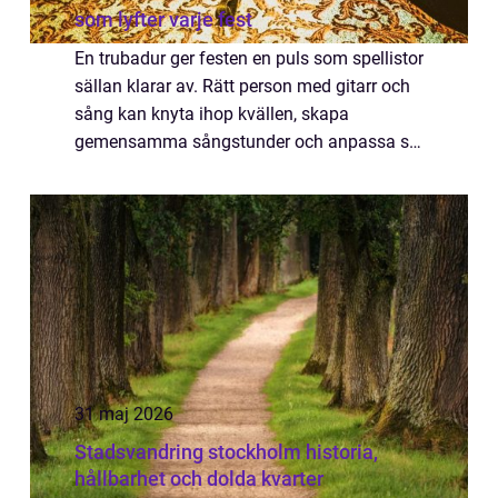
som lyfter varje fest
En trubadur ger festen en puls som spellistor
sällan klarar av. Rätt person med gitarr och
sång kan knyta ihop kvällen, skapa
gemensamma sångstunder och anpassa sig
efter stämningen i rummet. I en stad som
Stockholm, där utbudet av underhållning är
s...
31 maj 2026
Stadsvandring stockholm historia,
hållbarhet och dolda kvarter