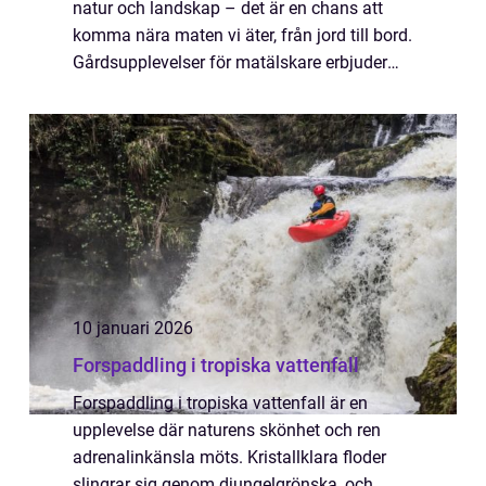
natur och landskap – det är en chans att
komma nära maten vi äter, från jord till bord.
Gårdsupplevelser för matälskare erbjuder
möjligheter att delta ...
10 januari 2026
Forspaddling i tropiska vattenfall
Forspaddling i tropiska vattenfall är en
upplevelse där naturens skönhet och ren
adrenalinkänsla möts. Kristallklara floder
slingrar sig genom djungelgrönska, och