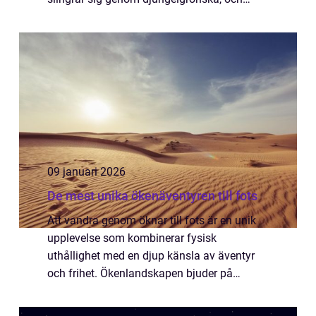
vattnet kastar sig ner över klippor i flera
niv&arin...
09 januari 2026
De mest unika ökenäventyren till fots
Att vandra genom öknar till fots är en unik
upplevelse som kombinerar fysisk
uthållighet med en djup känsla av äventyr
och frihet. Ökenlandskapen bjuder på
vidsträckta sanddyner, dramatiska
klippformationer o...