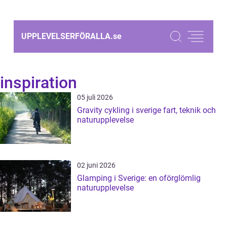
UPPLEVELSERFÖRALLA.
se
inspiration
05 juli 2026
Gravity cykling i sverige fart, teknik och
naturupplevelse
02 juni 2026
Glamping i Sverige: en oförglömlig
naturupplevelse