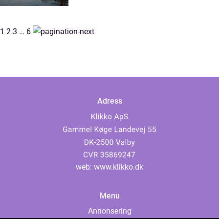
1
2
3
…
6
Adress
web:
www.klikko.dk
Menu
Annonsering