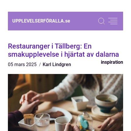
UPPLEVELSERFÖRALLA.
se
Restauranger i Tällberg: En
smakupplevelse i hjärtat av dalarna
inspiration
05 mars 2025
Karl Lindgren