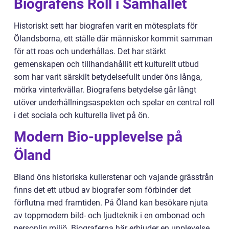
Biografens Roll i Samhället
Historiskt sett har biografen varit en mötesplats för
Ölandsborna, ett ställe där människor kommit samman
för att roas och underhållas. Det har stärkt
gemenskapen och tillhandahållit ett kulturellt utbud
som har varit särskilt betydelsefullt under öns långa,
mörka vinterkvällar. Biografens betydelse går långt
utöver underhållningsaspekten och spelar en central roll
i det sociala och kulturella livet på ön.
Modern Bio-upplevelse på
Öland
Bland öns historiska kullerstenar och vajande grässtrån
finns det ett utbud av biografer som förbinder det
förflutna med framtiden. På Öland kan besökare njuta
av toppmodern bild- och ljudteknik i en ombonad och
personlig miljö. Biograferna här erbjuder en upplevelse