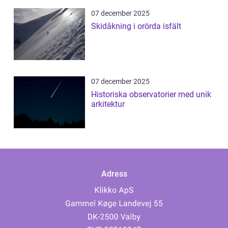
07 december 2025
Skidåkning i orörda isfält
07 december 2025
Historiska observatorier med unik
arkitektur
Adress