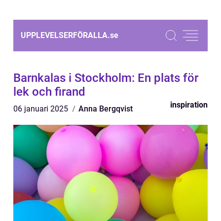
UPPLEVELSERFÖRALLA.
se
Barnkalas i Stockholm: En plats för
lek och firand
inspiration
06 januari 2025
Anna Bergqvist