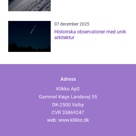
07 december 2025
Historiska observatorier med unik
arkitektur
Adress
web:
www.klikko.dk