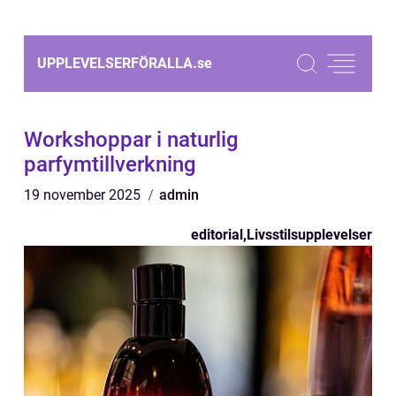
UPPLEVELSERFÖRALLA.
se
Workshoppar i naturlig
parfymtillverkning
19 november 2025
admin
editorial
,
Livsstilsupplevelser