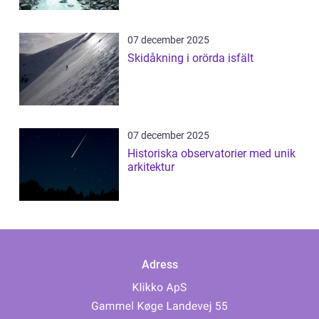
07 december 2025
Skidåkning i orörda isfält
07 december 2025
Historiska observatorier med unik
arkitektur
Adress