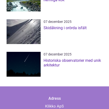
07 december 2025
Skidåkning i orörda isfält
07 december 2025
Historiska observatorier med unik
arkitektur
Adress