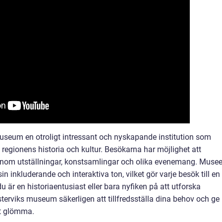
useum en otroligt intressant och nyskapande institution som
regionens historia och kultur. Besökarna har möjlighet att
genom utställningar, konstsamlingar och olika evenemang. Musee
n inkluderande och interaktiva ton, vilket gör varje besök till en
är en historiaentusiast eller bara nyfiken på att utforska
terviks museum säkerligen att tillfredsställa dina behov och ge
tt glömma.