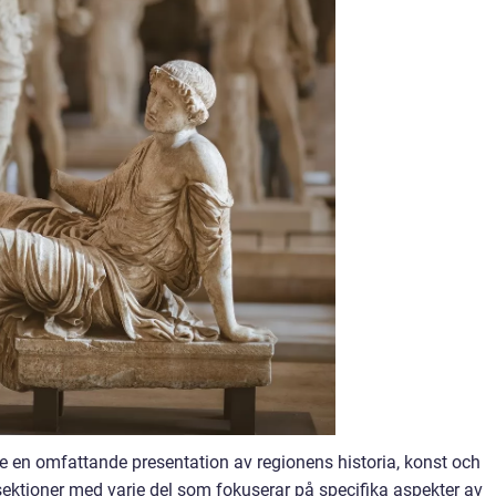
 en omfattande presentation av regionens historia, konst och
 sektioner med varje del som fokuserar på specifika aspekter av