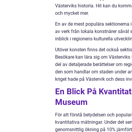
Västerviks historia. Hit kan du komma 
och mycket mer.
En av de mest populära sektionerna 
av verk från lokala konstnärer såväl
inblick i regionens kulturella utveck
Utöver konsten finns det också sektio
Besökare kan lära sig om Västerviks f
del av detaljerade berättelser om reg
den som handlar om staden under and
kriget hade på Västervik och dess in
En Blick På Kvantita
Museum
För att förstå betydelsen och popular
kvantitativa mätningar. Under det se
genomsnittlig ökning på 10% jämfört