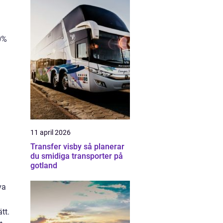
0%
11 april 2026
Transfer visby så planerar
du smidiga transporter på
gotland
va
tt.