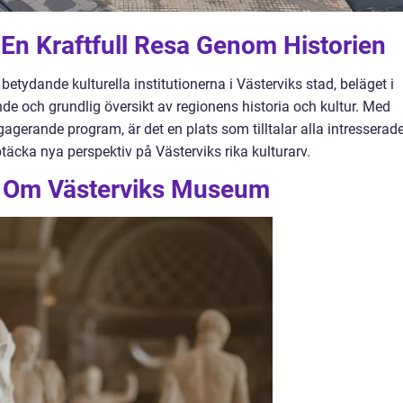
En Kraftfull Resa Genom Historien
tydande kulturella institutionerna i Västerviks stad, beläget i
de och grundlig översikt av regionens historia och kultur. Med
gerande program, är det en plats som tilltalar alla intresserad
ptäcka nya perspektiv på Västerviks rika kulturarv.
a Om Västerviks Museum