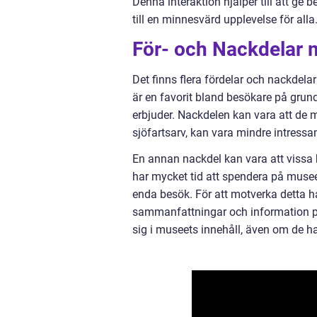
Denna interaktion hjälper till att ge 
till en minnesvärd upplevelse för alla
För- och Nackdelar 
Det finns flera fördelar och nackde
är en favorit bland besökare på gru
erbjuder. Nackdelen kan vara att de 
sjöfartsarv, kan vara mindre intressa
En annan nackdel kan vara att vissa 
har mycket tid att spendera på museet. 
enda besök. För att motverka detta 
sammanfattningar och information på o
sig i museets innehåll, även om de h