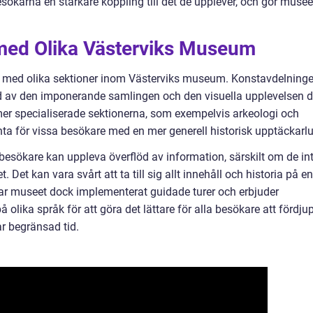
besökarna en starkare koppling till det de upplever, och gör musee
.
med Olika Västerviks Museum
lar med olika sektioner inom Västerviks museum. Konstavdelning
nd av den imponerande samlingen och den visuella upplevelsen 
mer specialiserade sektionerna, som exempelvis arkeologi och
nta för vissa besökare med en mer generell historisk upptäckarlu
besökare kan uppleva överflöd av information, särskilt om de in
Det kan vara svårt att ta till sig allt innehåll och historia på en
har museet dock implementerat guidade turer och erbjuder
lika språk för att göra det lättare för alla besökare att fördju
ar begränsad tid.