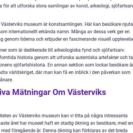
för att utforska stora samlingar av konst, arkeologi, sjöfartsarv
i Västerviks museum är konstsamlingen. Här kan besökare njuta
 som internationellt erkända namn. Många av dessa verk ger en
ling genom tiderna och erbjuder en fascinerande visuell upplevels
ner som är dedikerade till arkeologiska fynd och sjöfartsarv.
orntida historia genom att utforska autentiska artefakter och ta
ionens sjöfartshistoria. En annan sektion som lockar besökare ä
ra världskriget, där man kan få en inblick i den påverkan som
vånare.
tiva Mätningar Om Västerviks
iteten av Västerviks museum kan vi titta på några intressanta
naste året har museet haft en stadig ökning av besökare, med en
 med föregående år. Denna ökning kan förklaras av det breda