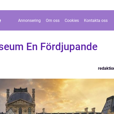
e
Annonsering
Om oss
Cookies
Kontakta oss
useum En Fördjupande
redaktio