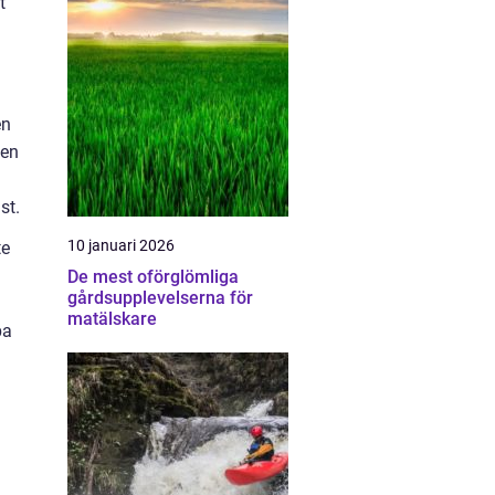
t
en
den
st.
10 januari 2026
te
De mest oförglömliga
gårdsupplevelserna för
matälskare
pa