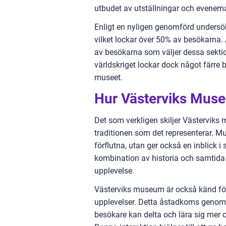
utbudet av utställningar och evene
Enligt en nyligen genomförd undersö
vilket lockar över 50% av besökarna.
av besökarna som väljer dessa sekti
världskriget lockar dock något färre
museet.
Hur Västerviks Muse
Det som verkligen skiljer Västerviks 
traditionen som det representerar. Mu
förflutna, utan ger också en inblick 
kombination av historia och samtida
upplevelse.
Västerviks museum är också känd för
upplevelser. Detta åstadkoms genom 
besökare kan delta och lära sig mer om