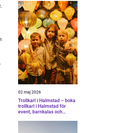
,
e.
r
02 maj 2026
Trollkarl i Halmstad – boka
trollkarl i Halmstad för
event, barnkalas och
företagsunderhållning