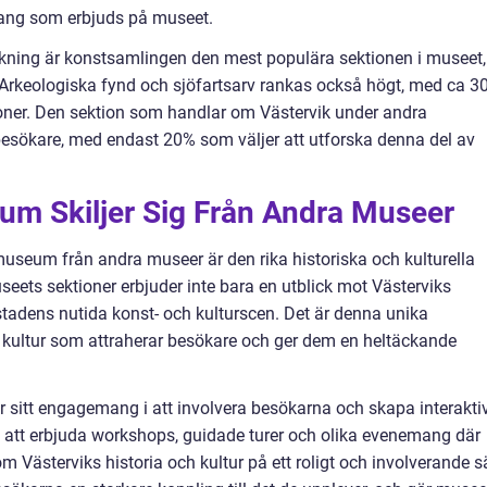
mang som erbjuds på museet.
kning är konstsamlingen den mest populära sektionen i museet,
 Arkeologiska fynd och sjöfartsarv rankas också högt, med ca 3
oner. Den sektion som handlar om Västervik under andra
 besökare, med endast 20% som väljer att utforska denna del av
um Skiljer Sig Från Andra Museer
museum från andra museer är den rika historiska och kulturella
seets sektioner erbjuder inte bara en utblick mot Västerviks
i stadens nutida konst- och kulturscen. Det är denna unika
 kultur som attraherar besökare och ger dem en heltäckande
 sitt engagemang i att involvera besökarna och skapa interakti
att erbjuda workshops, guidade turer och olika evenemang där
 Västerviks historia och kultur på ett roligt och involverande sä