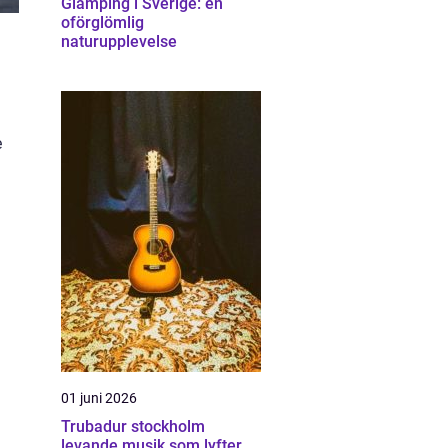
Glamping i Sverige: en
oförglömlig
naturupplevelse
e
01 juni 2026
Trubadur stockholm
levande musik som lyfter