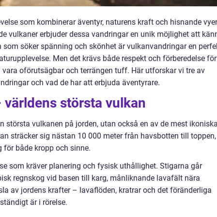
evelse som kombinerar äventyr, naturens kraft och hisnande vyer
ade vulkaner erbjuder dessa vandringar en unik möjlighet att kän
en som söker spänning och skönhet är vulkanvandringar en perfe
naturupplevelse. Men det krävs både respekt och förberedelse för
 vara oförutsägbar och terrängen tuff. Här utforskar vi tre av
dringar och vad de har att erbjuda äventyrare.
 världens största vulkan
n största vulkanen på jorden, utan också en av de mest ikonisk
an sträcker sig nästan 10 000 meter från havsbotten till toppen,
ng för både kropp och sinne.
e som kräver planering och fysisk uthållighet. Stigarna går
isk regnskog vid basen till karg, månliknande lavafält nära
la av jordens krafter – lavaflöden, kratrar och det föränderliga
ändigt är i rörelse.