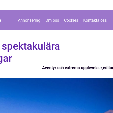
e
Annonsering
Om oss
Cookies
Kontakta oss
 spektakulära
gar
Äventyr och extrema upplevelser
,
editor