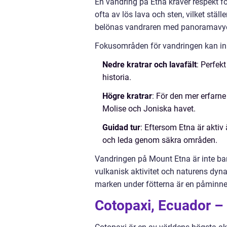
En vandring på Etna kräver respekt f
ofta av lös lava och sten, vilket stäl
belönas vandraren med panoramavyer 
Fokusområden för vandringen kan in
Nedre kratrar och lavafält
: Perfek
historia.
Högre kratrar
: För den mer erfarn
Molise och Joniska havet.
Guidad tur
: Eftersom Etna är akti
och leda genom säkra områden.
Vandringen på Mount Etna är inte bara
vulkanisk aktivitet och naturens dyna
marken under fötterna är en påminnel
Cotopaxi, Ecuador –