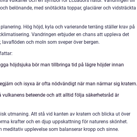
tiva vulkaner och en symbol för Ecuadors natur. Vandringen till
och belönande, med snötäckta toppar, glaciärer och vidsträckta
lanering. Hög höjd, kyla och varierande terräng ställer krav på
cklimatisering. Vandringen erbjuder en chans att uppleva det
, lavaflöden och moln som sveper över bergen.
attar:
bygga höjdsjuka bör man tillbringa tid på lägre höjder innan
egjärn och isyxa är ofta nödvändigt när man närmar sig kratern
tå vulkanens beteende och att alltid följa säkerhetsråd är
sk utmaning. Att stå vid kanten av kratern och blicka ut över
rma krafter och en djup uppskattning för naturens skönhet.
n meditativ upplevelse som balanserar kropp och sinne.