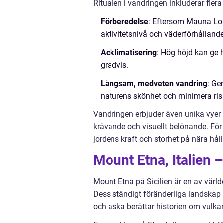
Ritualen i vandringen inkluderar flera
Förberedelse
: Eftersom Mauna Loa 
aktivitetsnivå och väderförhålland
Acklimatisering
: Hög höjd kan ge h
gradvis.
Långsam, medveten vandring
: Ge
naturens skönhet och minimera ris
Vandringen erbjuder även unika vyer a
krävande och visuellt belönande. Fö
jordens kraft och storhet på nära håll
Mount Etna, Italien –
Mount Etna på Sicilien är en av värld
Dess ständigt föränderliga landskap 
och aska berättar historien om vulkan