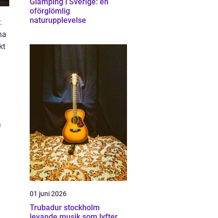
Glamping i Sverige: en
oförglömlig
naturupplevelse
.
na
kt
a
01 juni 2026
Trubadur stockholm
levande musik som lyfter