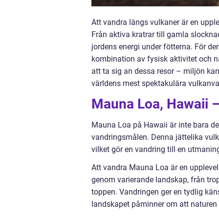
Att vandra längs vulkaner är en uppl
Från aktiva kratrar till gamla slockn
jordens energi under fötterna. För d
kombination av fysisk aktivitet och 
att ta sig an dessa resor – miljön kan
världens mest spektakulära vulkanvan
Mauna Loa, Hawaii –
Mauna Loa på Hawaii är inte bara de
vandringsmålen. Denna jättelika vulk
vilket gör en vandring till en utmani
Att vandra Mauna Loa är en upplevels
genom varierande landskap, från trop
toppen. Vandringen ger en tydlig käns
landskapet påminner om att naturen st