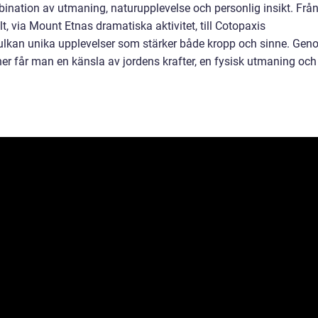
bination av utmaning, naturupplevelse och personlig insikt. Frå
 via Mount Etnas dramatiska aktivitet, till Cotopaxis
vulkan unika upplevelser som stärker både kropp och sinne. Ge
er får man en känsla av jordens krafter, en fysisk utmaning och