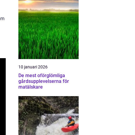
n
nom
10 januari 2026
De mest oförglömliga
gårdsupplevelserna för
matälskare