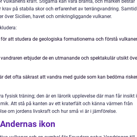
ör vulkanens kraft. Stigarna kan vara branta, och marken består
ler krav på stabila skor och erfarenhet av terrängvandring. Samtid
över Sicilien, havet och omkringliggande vulkaner.
kludera:
t för att studera de geologiska formationerna och förstå vulkane
e vandraren erbjuder de en utmanande och spektakulär utsikt öve
v är det ofta säkrast att vandra med guide som kan bedöma riske
 fysisk träning; den är en lärorik upplevelse där man får insikt i
mik. Att stå på kanten av ett kraterfält och känna värmen från
se om jordens livskraft och hur små vi är i jämförelse.
 Andernas ikon