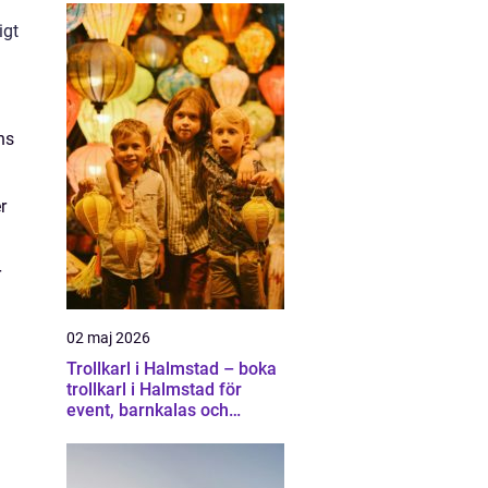
igt
ns
r
r
02 maj 2026
Trollkarl i Halmstad – boka
trollkarl i Halmstad för
event, barnkalas och
företagsunderhållning