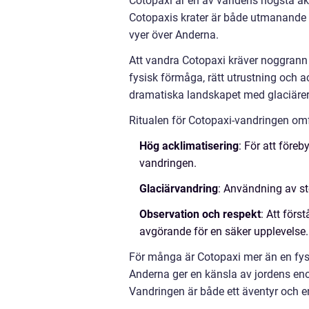
Cotopaxi är en av världens högsta ak
Cotopaxis krater är både utmanande 
vyer över Anderna.
Att vandra Cotopaxi kräver noggrann p
fysisk förmåga, rätt utrustning och a
dramatiska landskapet med glaciärer
Ritualen för Cotopaxi-vandringen omf
Hög acklimatisering
: För att före
vandringen.
Glaciärvandring
: Användning av st
Observation och respekt
: Att förs
avgörande för en säker upplevelse.
För många är Cotopaxi mer än en fysi
Anderna ger en känsla av jordens eno
Vandringen är både ett äventyr och e