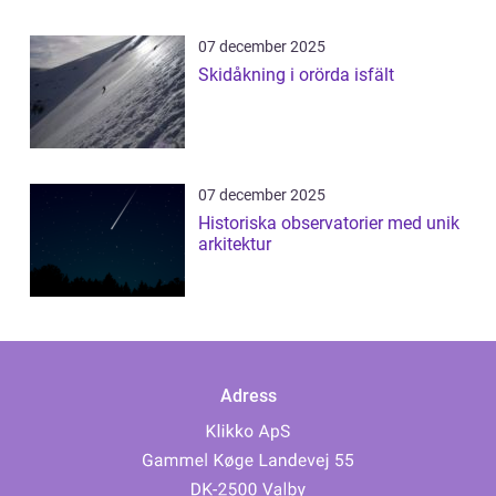
07 december 2025
Skidåkning i orörda isfält
07 december 2025
Historiska observatorier med unik
arkitektur
Adress