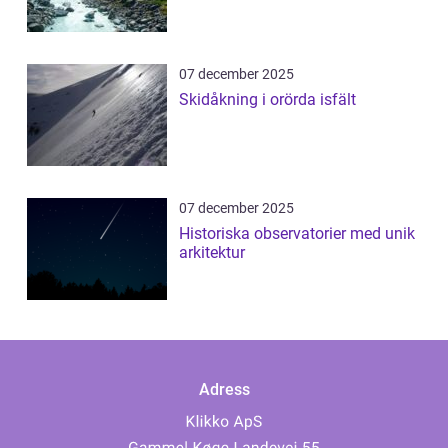
07 december 2025
Skidåkning i orörda isfält
07 december 2025
Historiska observatorier med unik
arkitektur
Adress