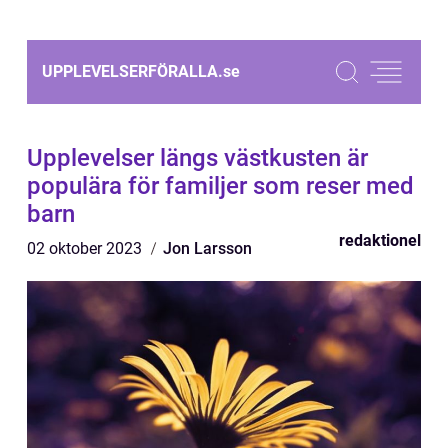
UPPLEVELSERFÖRALLA.
se
Upplevelser längs västkusten är
populära för familjer som reser med
barn
redaktionel
02 oktober 2023
Jon Larsson