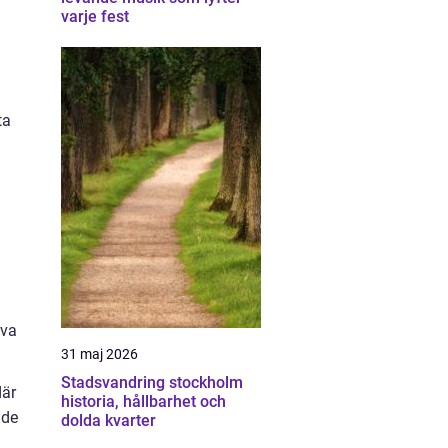
varje fest
ta
eva
31 maj 2026
Stadsvandring stockholm
där
historia, hållbarhet och
ade
dolda kvarter