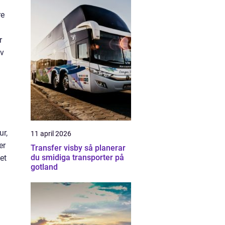
re
r
av
ur,
11 april 2026
er
Transfer visby så planerar
du smidiga transporter på
et
gotland