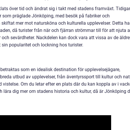
ats över tid och ändrat sig i takt med stadens framväxt. Tidiga
ser som präglade Jönköping, med besök på fabriker och
s skiftat mer mot natursköna och kulturella upplevelser. Detta ha
staden, då turister från när och fjärran strömmar till för att njuta 
r och sevärdheter. Nackdelen kan dock vara att vissa av de äldre
 sin popularitet och lockning hos turister.
traktas som en idealisk destination för upplevelsejägare,
 breda utbud av upplevelser, från äventyrssport till kultur och nat
 vistelse. Om du letar efter en plats där du kan koppla av i vack
h lära dig mer om stadens historia och kultur, då är Jönköping d