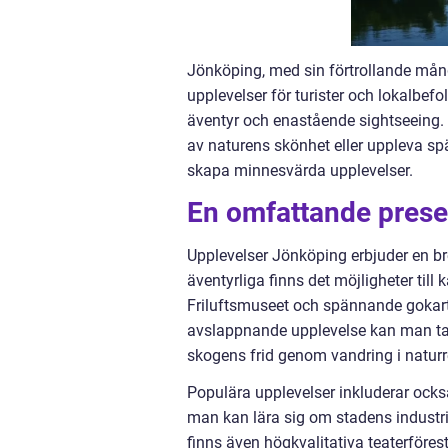
Jönköping, med sin förtrollande mång
upplevelser för turister och lokalbe
äventyr och enastående sightseeing. O
av naturens skönhet eller uppleva spä
skapa minnesvärda upplevelser.
En omfattande prese
Upplevelser Jönköping erbjuder en bre
äventyrliga finns det möjligheter till
Friluftsmuseet och spännande gokart
avslappnande upplevelse kan man ta e
skogens frid genom vandring i naturr
Populära upplevelser inkluderar ock
man kan lära sig om stadens industri
finns även högkvalitativa teaterföre