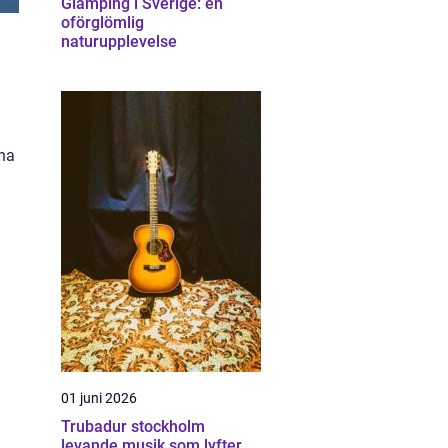
Glamping i Sverige: en
oförglömlig
naturupplevelse
nna
01 juni 2026
Trubadur stockholm
levande musik som lyfter