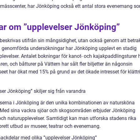
ia-mässcenter, har Jönköping också ett antal stora evenemang s
gar om ”upplevelser Jönköping”
beskrivas utifrån sin mångsidighet, utan också genom att betra
gen genomförda undersökningar har Jönköping upplevt en stadig
plevelser. Antalet bokningar för kanot- och kajakpaddlingsturer 
n, och båtturer på Vättern har sålt fler biljetter än någonsin
useet har ökat med 15% på grund av det ökade intresset för klättr
er Jönköping” skiljer sig från varandra
serna i Jönköping är den unika kombinationen av natursköna
. Med sina vackra sjöar och skogsområden erbjuder Jönköping
iv och naturupplevelser. Samtidigt kan man utforska stadens rika
 brett utbud av museer, teatrar och evenemang.
nackdelar med olika ”upplevelser Jönköping”