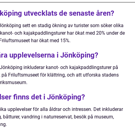
nköping utvecklats de senaste åren?
Jönköping sett en stadig ökning av turister som söker olika
r kanot- och kajakpaddlingsturer har ökat med 20% under de
l Friluftsmuseet har ökat med 15%.
ra upplevelserna i Jönköping?
Jönköping inkluderar kanot- och kajakpaddlingsturer på
 på Friluftsmuseet för klättring, och att utforska stadens
briksmuseum.
lser finns det i Jönköping?
ka upplevelser för alla åldrar och intressen. Det inkluderar
g, båtturer, vandring i naturreservat, besök på museum,
ang.