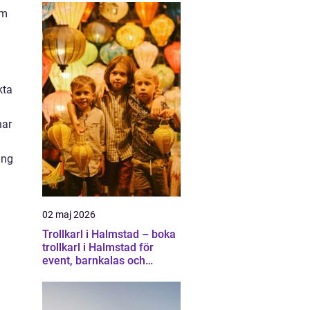
om
kta
har
ing
02 maj 2026
Trollkarl i Halmstad – boka
trollkarl i Halmstad för
event, barnkalas och
företagsunderhållning