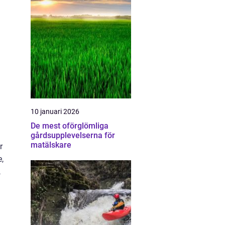
10 januari 2026
De mest oförglömliga
gårdsupplevelserna för
matälskare
r
e,
,