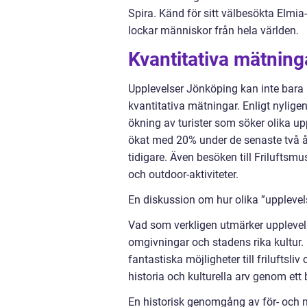
Spira. Känd för sitt välbesökta Elm
lockar människor från hela världen.
Kvantitativa mätnin
Upplevelser Jönköping kan inte bara 
kvantitativa mätningar. Enligt nyli
ökning av turister som söker olika up
ökat med 20% under de senaste två åre
tidigare. Även besöken till Friluftsm
och outdoor-aktiviteter.
En diskussion om hur olika ”upplevels
Vad som verkligen utmärker upplevel
omgivningar och stadens rika kultur
fantastiska möjligheter till friluftsl
historia och kulturella arv genom ett
En historisk genomgång av för- och 