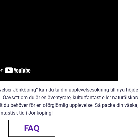
velser Jönköping” kan du ta din upplevelsesökning till nya höjde
 Oavsett om du är en äventyrare, kulturfantast eller naturälskar
t du behöver för en oförglömlig upplevelse. Så packa din väska
ntastisk tid i Jönköping!
FAQ