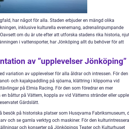
fald, har något för alla. Staden erbjuder en mängd olika
folkningen, inklusive kulturella evenemang, adrenalinpumpande
avsett om du är ute efter att utforska stadens rika historia, nju
nningen i vattensporter, har Jönköping allt du behöver för att
ntation av ”upplevelser Jönköping”
d variation av upplevelser för alla åldrar och intressen. För den
 kanot- och kajakpaddling på sjöarna, klättring i klipporna vid
tävlingar på Elmia Racing. För den som föredrar en mer
n båttur på Vättern, koppla av vid Vätterns stränder eller uppl
eservatet Gärdslätt.
så besök på historiska platser som Husqvarna Fabriksmuseum, 
arv och se gamla verktyg och maskiner. För den kulturintresser
ställningar och konserter på Jönköpings Teater och Kulturhuset