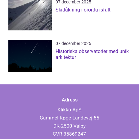
07 december 2025
Skidåkning i orörda isfält
07 december 2025
Historiska observatorier med unik
arkitektur
Adress