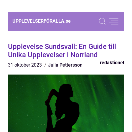
UPPLEVELSERFÖRALLA.
se
Upplevelse Sundsvall: En Guide till
Unika Upplevelser i Norrland
redaktionel
31 oktober 2023
Julia Pettersson