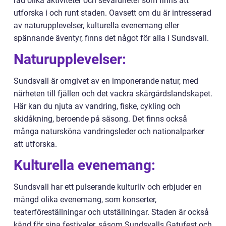
rad olika aktiviteter och sevärdheter som finns att
utforska i och runt staden. Oavsett om du är intresserad
av naturupplevelser, kulturella evenemang eller
spännande äventyr, finns det något för alla i Sundsvall.
Naturupplevelser:
Sundsvall är omgivet av en imponerande natur, med
närheten till fjällen och det vackra skärgårdslandskapet.
Här kan du njuta av vandring, fiske, cykling och
skidåkning, beroende på säsong. Det finns också
många natursköna vandringsleder och nationalparker
att utforska.
Kulturella evenemang:
Sundsvall har ett pulserande kulturliv och erbjuder en
mängd olika evenemang, som konserter,
teaterföreställningar och utställningar. Staden är också
känd för sina festivaler, såsom Sundsvalls Gatufest och