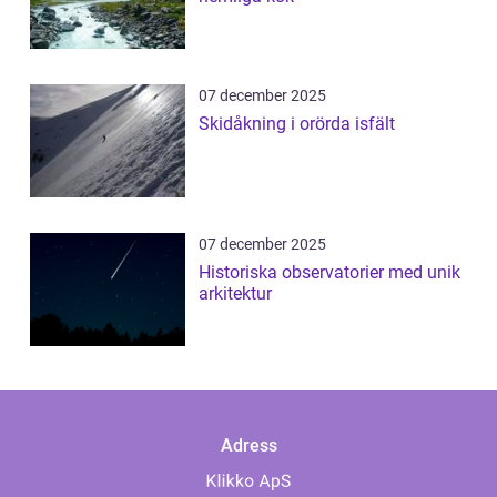
07 december 2025
Skidåkning i orörda isfält
07 december 2025
Historiska observatorier med unik
arkitektur
Adress