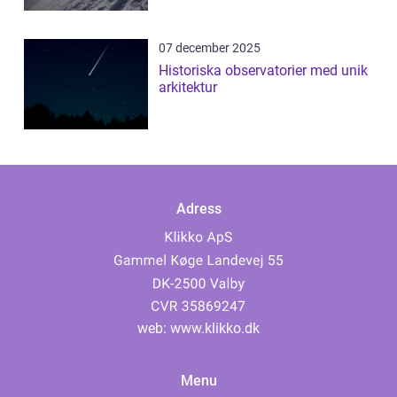
07 december 2025
Historiska observatorier med unik
arkitektur
Adress
web:
www.klikko.dk
Menu