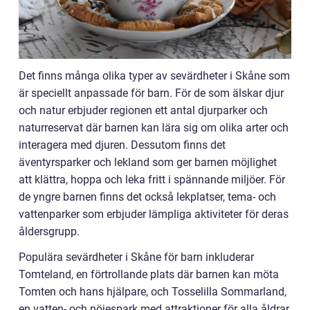
Det finns många olika typer av sevärdheter i Skåne som
är speciellt anpassade för barn. För de som älskar djur
och natur erbjuder regionen ett antal djurparker och
naturreservat där barnen kan lära sig om olika arter och
interagera med djuren. Dessutom finns det
äventyrsparker och lekland som ger barnen möjlighet
att klättra, hoppa och leka fritt i spännande miljöer. För
de yngre barnen finns det också lekplatser, tema- och
vattenparker som erbjuder lämpliga aktiviteter för deras
åldersgrupp.
Populära sevärdheter i Skåne för barn inkluderar
Tomteland, en förtrollande plats där barnen kan möta
Tomten och hans hjälpare, och Tosselilla Sommarland,
en vatten- och nöjespark med attraktioner för alla åldrar.