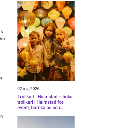
ns
 Om
s
02 maj 2026
Trollkarl i Halmstad – boka
trollkarl i Halmstad för
event, barnkalas och
företagsunderhållning
ån