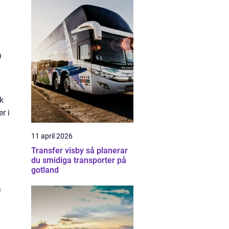
n
k
r i
11 april 2026
Transfer visby så planerar
du smidiga transporter på
gotland
a