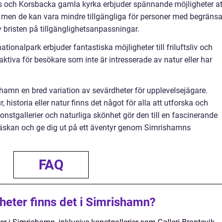
 och Korsbacka gamla kyrka erbjuder spännande möjligheter at
a, men de kan vara mindre tillgängliga för personer med begräns
v bristen på tillgänglighetsanpassningar.
ionalpark erbjuder fantastiska möjligheter till friluftsliv och
ktiva för besökare som inte är intresserade av natur eller har
amn en bred variation av sevärdheter för upplevelsejägare.
 historia eller natur finns det något för alla att utforska och
onstgallerier och naturliga skönhet gör den till en fascinerande
väskan och ge dig ut på ett äventyr genom Simrishamns
FAQ
dheter finns det i Simrishamn?