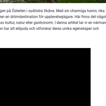
gen på Österlen i sydöstra Skåne. Med sin charmiga hamn, rika
den en drömdestination för upplevelsejägare. Här finns det någo
av kultur, natur eller gastronomi. I denna artikel tar vi en närmar
n har att erbjuda och utforskar deras unika egenskaper och