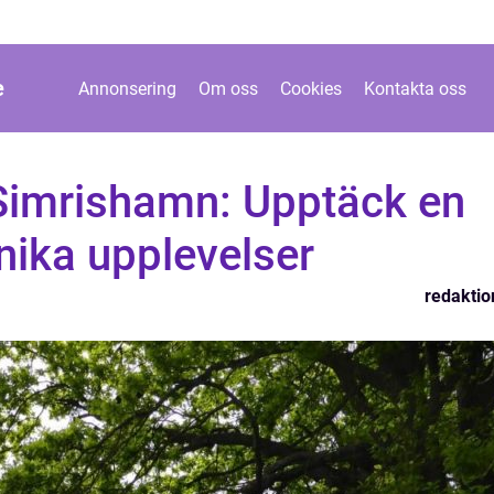
e
Annonsering
Om oss
Cookies
Kontakta oss
 Simrishamn: Upptäck en
nika upplevelser
redaktio