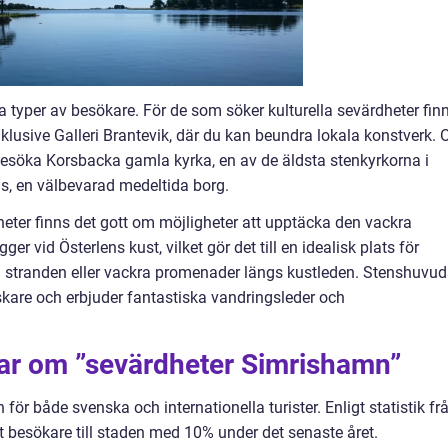
 typer av besökare. För de som söker kulturella sevärdheter fin
 inklusive Galleri Brantevik, där du kan beundra lokala konstverk.
 besöka Korsbacka gamla kyrka, en av de äldsta stenkyrkorna i
hus, en välbevarad medeltida borg.
heter finns det gott om möjligheter att upptäcka den vackra
 vid Österlens kust, vilket gör det till en idealisk plats för
å stranden eller vackra promenader längs kustleden. Stenshuvud
skare och erbjuder fantastiska vandringsleder och
gar om ”sevärdheter Simrishamn”
ör både svenska och internationella turister. Enligt statistik fr
 besökare till staden med 10% under det senaste året.