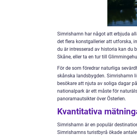
Simrishamn har något att erbjuda alla
det flera konstgallerier att utforska,
du är intresserad av historia kan du
Skåne, eller ta en tur till Glimminge
För de som föredrar naturliga sevärd
skånska landsbygden. Simrishamn ligger
besökare att njuta av soliga dagar p
nationalpark är ett måste för naturäl
panoramautsikter över Österlen.
Kvantitativa mätnin
Simrishamn är en populär destination f
Simrishamns turistbyrå ökade antalet