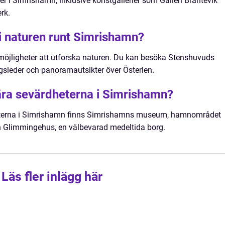
ter i Simrishamn, inklusive konstgallerier som Galleri Brantevik
rk.
i naturen runt Simrishamn?
möjligheter att utforska naturen. Du kan besöka Stenshuvuds
gsleder och panoramautsikter över Österlen.
ära sevärdheterna i Simrishamn?
eterna i Simrishamn finns Simrishamns museum, hamnområdet
h Glimmingehus, en välbevarad medeltida borg.
Läs fler inlägg här