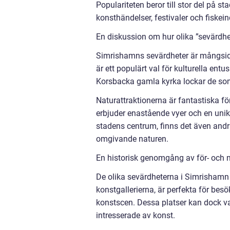
Populariteten beror till stor del på s
konsthändelser, festivaler och fiskein
En diskussion om hur olika ”sevärdhe
Simrishamns sevärdheter är mångsidig
är ett populärt val för kulturella en
Korsbacka gamla kyrka lockar de som 
Naturattraktionerna är fantastiska 
erbjuder enastående vyer och en unik
stadens centrum, finns det även andra
omgivande naturen.
En historisk genomgång av för- och 
De olika sevärdheterna i Simrishamn 
konstgallerierna, är perfekta för bes
konstscen. Dessa platser kan dock va
intresserade av konst.