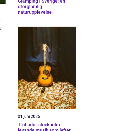
Glamping i Sverige: en
oförglömlig
naturupplevelse
t
e
01 juni 2026
Trubadur stockholm
levande musik som lyfter