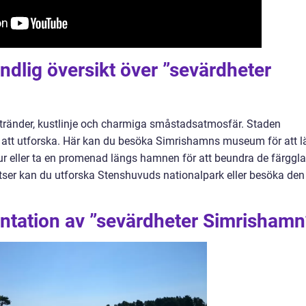
ndlig översikt över ”sevärdheter
stränder, kustlinje och charmiga småstadsatmosfär. Staden
r att utforska. Här kan du besöka Simrishamns museum för att l
ur eller ta en promenad längs hamnen för att beundra de färggl
latser kan du utforska Stenshuvuds nationalpark eller besöka den
ntation av ”sevärdheter Simrishamn