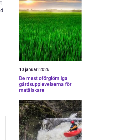
t
ad
10 januari 2026
De mest oförglömliga
gårdsupplevelserna för
matälskare