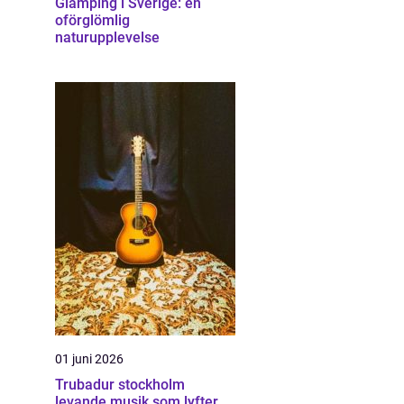
Glamping i Sverige: en
oförglömlig
naturupplevelse
01 juni 2026
Trubadur stockholm
levande musik som lyfter