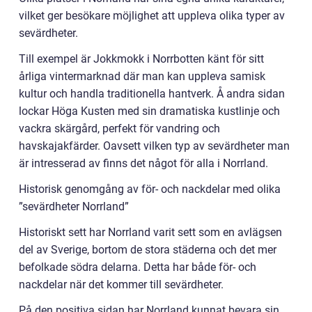
vilket ger besökare möjlighet att uppleva olika typer av
sevärdheter.
Till exempel är Jokkmokk i Norrbotten känt för sitt
årliga vintermarknad där man kan uppleva samisk
kultur och handla traditionella hantverk. Å andra sidan
lockar Höga Kusten med sin dramatiska kustlinje och
vackra skärgård, perfekt för vandring och
havskajakfärder. Oavsett vilken typ av sevärdheter man
är intresserad av finns det något för alla i Norrland.
Historisk genomgång av för- och nackdelar med olika
”sevärdheter Norrland”
Historiskt sett har Norrland varit sett som en avlägsen
del av Sverige, bortom de stora städerna och det mer
befolkade södra delarna. Detta har både för- och
nackdelar när det kommer till sevärdheter.
På den positiva sidan har Norrland kunnat bevara sin