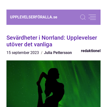
UPPLEVELSERFÖRALLA.
se
Sevärdheter i Norrland: Upplevelser
utöver det vanliga
redaktionel
15 september 2023
Julia Pettersson