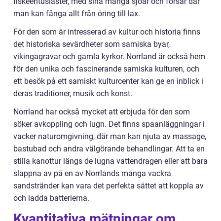
fiskeentusiaster, med sina många sjöar och forsar där
man kan fånga allt från öring till lax.
För den som är intresserad av kultur och historia finns
det historiska sevärdheter som samiska byar,
vikingagravar och gamla kyrkor. Norrland är också hem
för den unika och fascinerande samiska kulturen, och
ett besök på ett samiskt kulturcenter kan ge en inblick i
deras traditioner, musik och konst.
Norrland har också mycket att erbjuda för den som
söker avkoppling och lugn. Det finns spaanläggningar i
vacker naturomgivning, där man kan njuta av massage,
bastubad och andra välgörande behandlingar. Att ta en
stilla kanottur längs de lugna vattendragen eller att bara
slappna av på en av Norrlands många vackra
sandstränder kan vara det perfekta sättet att koppla av
och ladda batterierna.
Kvantitativa mätningar om