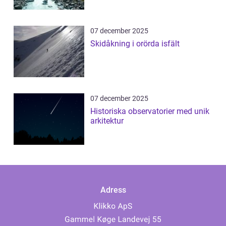
07 december 2025
Skidåkning i orörda isfält
07 december 2025
Historiska observatorier med unik
arkitektur
Adress