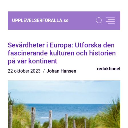
UPPLEVELSERFÖRALLA.
se
Sevärdheter i Europa: Utforska den
fascinerande kulturen och historien
på vår kontinent
redaktionel
22 oktober 2023
Johan Hansen