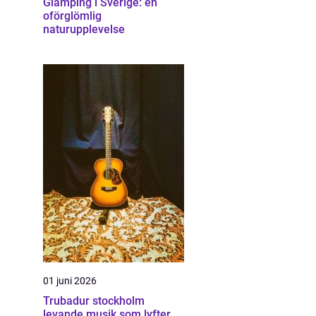
Glamping i Sverige: en
oförglömlig
naturupplevelse
01 juni 2026
Trubadur stockholm
levande musik som lyfter