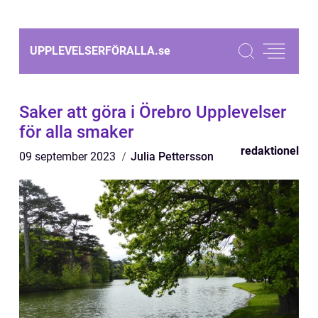
UPPLEVELSERFÖRALLA.
se
Saker att göra i Örebro Upplevelser
för alla smaker
redaktionel
09 september 2023
Julia Pettersson