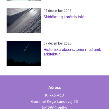
07 december 2025
Skidåkning i orörda isfält
07 december 2025
Historiska observatorier med unik
arkitektur
Adress