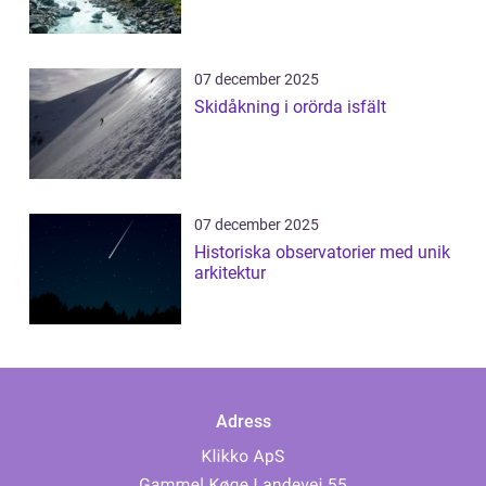
07 december 2025
Skidåkning i orörda isfält
07 december 2025
Historiska observatorier med unik
arkitektur
Adress