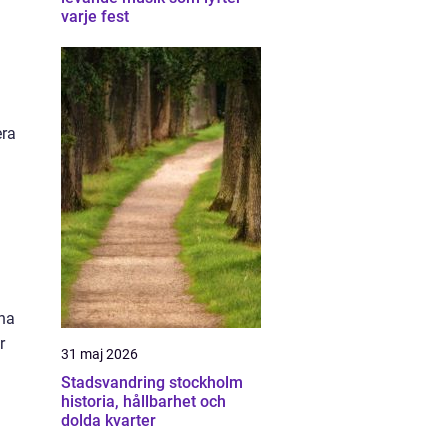
varje fest
era
l
ina
r
31 maj 2026
Stadsvandring stockholm
historia, hållbarhet och
dolda kvarter