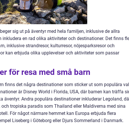
ger sig ut på äventyr med hela familjen, inklusive de allra
kludera en rad olika aktiviteter och destinationer. Det finns fl
n, inklusive strandresor, kulturresor, nöjesparksresor och
sor kan erbjuda olika upplevelser och aktiviteter som passar
ner för resa med små barn
n finns det några destinationer som sticker ut som populära va
nationer är Disney World i Florida, USA, där barnen kan träffa s
a äventyr. Andra populära destinationer inkluderar Legoland, dä
 och tropiska paradis som Thailand eller Maldiverna med sina
otell. För något närmare hemmet kan Europa erbjuda flera
xempel Liseberg i Göteborg eller Djurs Sommerland i Danmark.