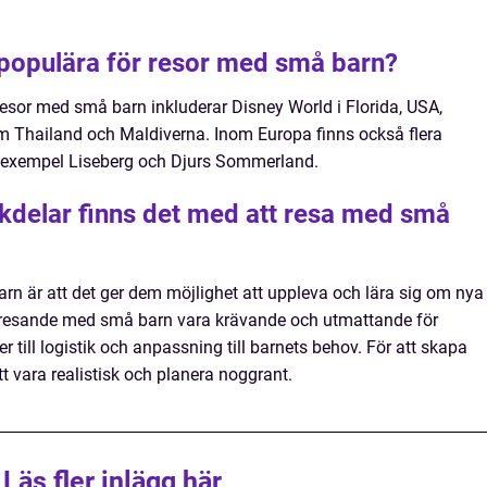
r populära för resor med små barn?
resor med små barn inkluderar Disney World i Florida, USA,
m Thailand och Maldiverna. Inom Europa finns också flera
ll exempel Liseberg och Djurs Sommerland.
ckdelar finns det med att resa med små
rn är att det ger dem möjlighet att uppleva och lära sig om nya
n resande med små barn vara krävande och utmattande för
r till logistik och anpassning till barnets behov. För att skapa
tt vara realistisk och planera noggrant.
Läs fler inlägg här