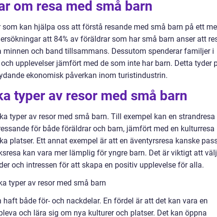
gar om resa med små barn
ar som kan hjälpa oss att förstå resande med små barn på ett me
undersökningar att 84% av föräldrar som har små barn anser att re
kapa minnen och band tillsammans. Dessutom spenderar familjer i
och upplevelser jämfört med de som inte har barn. Detta tyder 
ydande ekonomisk påverkan inom turistindustrin.
ika typer av resor med små barn
lika typer av resor med små barn. Till exempel kan en strandresa
essande för både föräldrar och barn, jämfört med en kulturresa
a platser. Ett annat exempel är att en äventyrsresa kanske pas
sresa kan vara mer lämplig för yngre barn. Det är viktigt att väl
er och intressen för att skapa en positiv upplevelse för alla.
ika typer av resor med små barn
 haft både för- och nackdelar. En fördel är att det kan vara en
pleva och lära sig om nya kulturer och platser. Det kan öppna