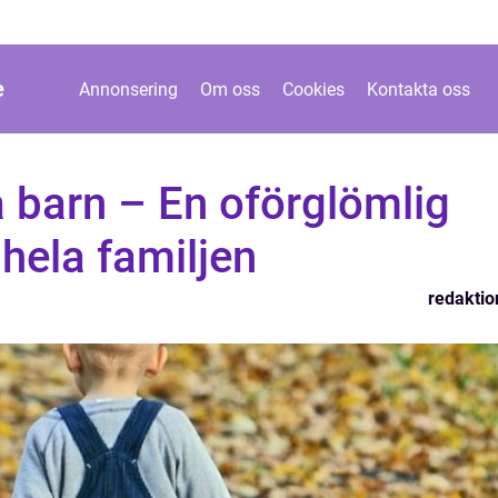
e
Annonsering
Om oss
Cookies
Kontakta oss
barn – En oförglömlig
 hela familjen
redaktio