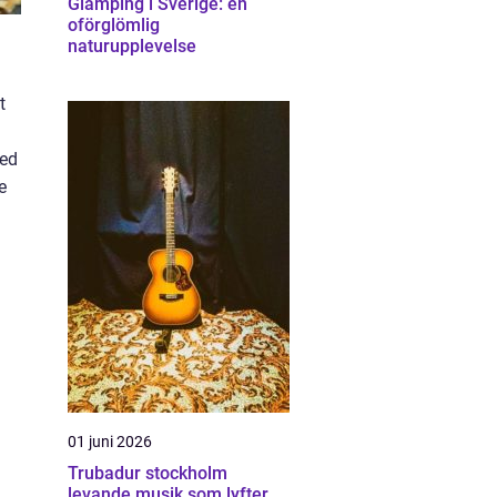
Glamping i Sverige: en
oförglömlig
naturupplevelse
t
med
e
01 juni 2026
Trubadur stockholm
levande musik som lyfter