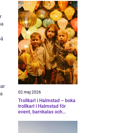
r
sa
på
sar
02 maj 2026
ja
Trollkarl i Halmstad – boka
trollkarl i Halmstad för
event, barnkalas och
företagsunderhållning