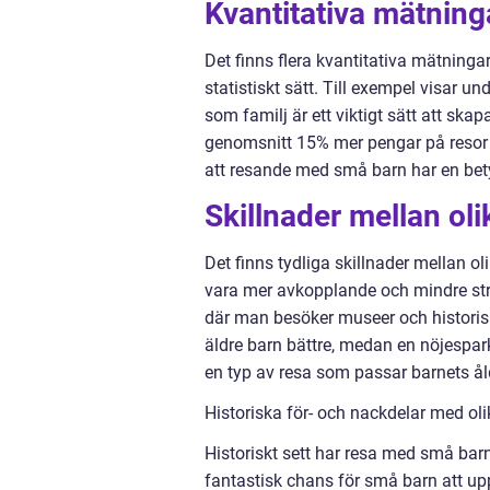
Kvantitativa mätnin
Det finns flera kvantitativa mätning
statistiskt sätt. Till exempel visar 
som familj är ett viktigt sätt att s
genomsnitt 15% mer pengar på resor 
att resande med små barn har en bet
Skillnader mellan ol
Det finns tydliga skillnader mellan o
vara mer avkopplande och mindre str
där man besöker museer och historisk
äldre barn bättre, medan en nöjespark
en typ av resa som passar barnets åld
Historiska för- och nackdelar med ol
Historiskt sett har resa med små barn
fantastisk chans för små barn att up