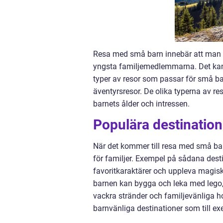
Resa med små barn innebär att man be
yngsta familjemedlemmarna. Det kan in
typer av resor som passar för små bar
äventyrsresor. De olika typerna av re
barnets ålder och intressen.
Populära destinatio
När det kommer till resa med små bar
för familjer. Exempel på sådana desti
favoritkaraktärer och uppleva magisk
barnen kan bygga och leka med lego,
vackra stränder och familjevänliga h
barnvänliga destinationer som till e