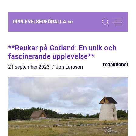
UPPLEVELSERFÖRALLA.
se
**Raukar på Gotland: En unik och
fascinerande upplevelse**
redaktionel
21 september 2023
Jon Larsson