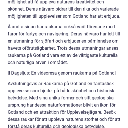
möjlighet att få uppleva naturens kreativitet och
skönhet. Deras närvaro bidrar till den rika och varierade
möjligheten till upplevelser som Gotland har att erbjuda.
Å andra sidan har raukarna också varit förenade med
faror för fartyg och navigering. Deras närvaro har lett till
en utmaning för sjöfart och erbjuder en påminnelse om
havets oförutsägbarhet. Trots dessa utmaningar anses
raukarna på Gotland vara ett av de viktigaste kulturella
och naturliga arven i området.
[I Dagsljus: En videoresa genom raukarna på Gotland]
Avslutningsvis är Raukarna på Gotland en fantastisk
upplevelse som bjuder på både skönhet och historisk
betydelse. Med sina unika former och sitt geologiska
ursprung har dessa naturformationer blivit en ikon för
Gotland och en attraktion för Upplevelsejägare. Besök
dessa raukar för att uppleva naturens storhet och för att
förstå deras kulturella och geologiska betydelse.