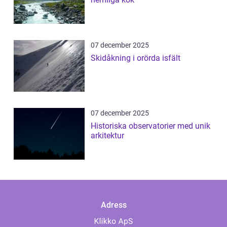
07 december 2025
Skidåkning i orörda isfält
07 december 2025
Historiska observatorier med unik
arkitektur
Adress