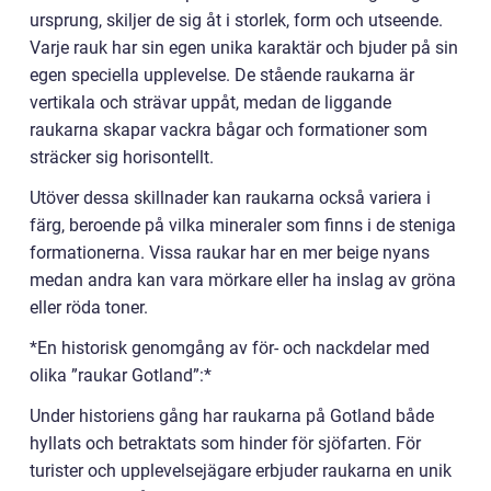
ursprung, skiljer de sig åt i storlek, form och utseende.
Varje rauk har sin egen unika karaktär och bjuder på sin
egen speciella upplevelse. De stående raukarna är
vertikala och strävar uppåt, medan de liggande
raukarna skapar vackra bågar och formationer som
sträcker sig horisontellt.
Utöver dessa skillnader kan raukarna också variera i
färg, beroende på vilka mineraler som finns i de steniga
formationerna. Vissa raukar har en mer beige nyans
medan andra kan vara mörkare eller ha inslag av gröna
eller röda toner.
*En historisk genomgång av för- och nackdelar med
olika ”raukar Gotland”:*
Under historiens gång har raukarna på Gotland både
hyllats och betraktats som hinder för sjöfarten. För
turister och upplevelsejägare erbjuder raukarna en unik