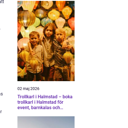
att
r
02 maj 2026
ns
Trollkarl i Halmstad – boka
trollkarl i Halmstad för
event, barnkalas och
r
företagsunderhållning