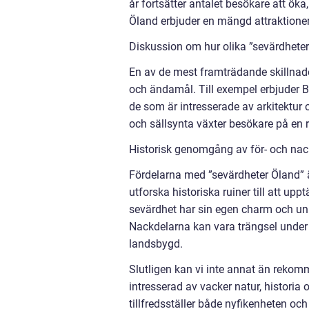
år fortsätter antalet besökare att öka
Öland erbjuder en mängd attraktioner 
Diskussion om hur olika ”sevärdheter 
En av de mest framträdande skillnade
och ändamål. Till exempel erbjuder Bo
de som är intresserade av arkitektur
och sällsynta växter besökare på en 
Historisk genomgång av för- och nac
Fördelarna med ”sevärdheter Öland” är
utforska historiska ruiner till att up
sevärdhet har sin egen charm och uni
Nackdelarna kan vara trängsel under
landsbygd.
Slutligen kan vi inte annat än reko
intresserad av vacker natur, histori
tillfredsställer både nyfikenheten oc