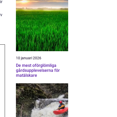
ör
rv
10 januari 2026
De mest oförglömliga
gårdsupplevelserna för
matälskare