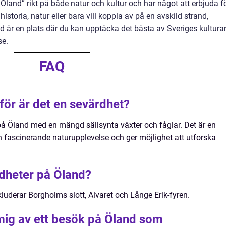
land” rikt på både natur och kultur och har något att erbjuda f
istoria, natur eller bara vill koppla av på en avskild strand,
d är en plats där du kan upptäcka det bästa av Sveriges kultura
se.
FAQ
för är det en sevärdhet?
 på Öland med en mängd sällsynta växter och fåglar. Det är en
n fascinerande naturupplevelse och ger möjlighet att utforska
dheter på Öland?
luderar Borgholms slott, Alvaret och Långe Erik-fyren.
mig av ett besök på Öland som