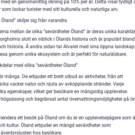
, med en genomsnittlig ökning på 10% per år. Detta visar tydligt 
som lockar turister med sitt kulturella och naturliga arv.
Öland” skiljer sig från varandra
rna mellan de olika ”sevärdheter Öland” är deras unika karaktä
rgholms slott en inblick i Ölands historia och är populärt bland
 och historia. Å andra sidan tar Alvaret med sina öppna landskap
resa genom unika ekosystem och är perfekt för naturälskare.
kdelar med olika ”sevärdheter Öland”
 många. De erbjuder ett brett utbud av aktiviteter, från att
ptäcka vacker natur och njuta av avkopplande stränder. Varje
ka egenskaper, vilket ger besökare en mångsidig upplevelse.
 högsäsong och begränsat antal övernattningsmöjligheter på ö
mmendera ett besök på Öland om du är en upplevelsejägare som ä
a och kultur. Öland erbjuder en mängd sevärdheter som
h äventyrslusten hos besökare.