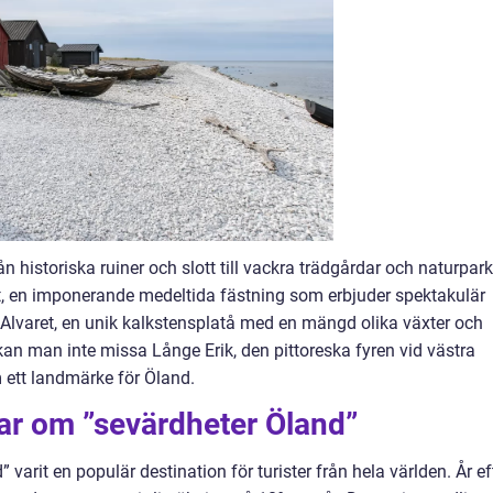
ån historiska ruiner och slott till vackra trädgårdar och naturpark
, en imponerande medeltida fästning som erbjuder spektakulär
r Alvaret, en unik kalkstensplatå med en mängd olika växter och
kan man inte missa Långe Erik, den pittoreska fyren vid västra
 ett landmärke för Öland.
ar om ”sevärdheter Öland”
” varit en populär destination för turister från hela världen. År ef