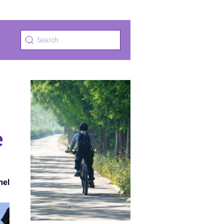
e
nel