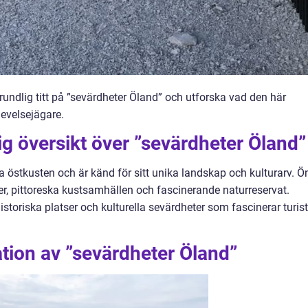
grundlig titt på ”sevärdheter Öland” och utforska vad den här
levelsejägare.
g översikt över ”sevärdheter Öland”
 östkusten och är känd för sitt unika landskap och kulturarv. Ö
r, pittoreska kustsamhällen och fascinerande naturreservat.
oriska platser och kulturella sevärdheter som fascinerar turist
tion av ”sevärdheter Öland”