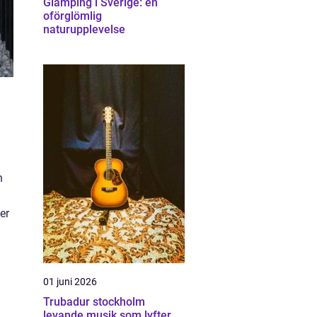
Glamping i Sverige: en
oförglömlig
naturupplevelse
n
er
01 juni 2026
Trubadur stockholm
levande musik som lyfter