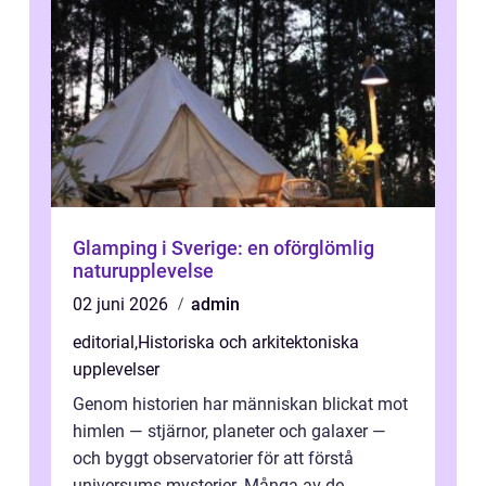
Glamping i Sverige: en oförglömlig
naturupplevelse
02 juni 2026
admin
editorial
,
Historiska och arkitektoniska
upplevelser
Genom historien har människan blickat mot
himlen — stjärnor, planeter och galaxer —
och byggt observatorier för att förstå
universums mysterier. Många av de...