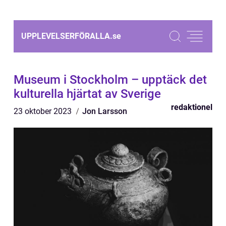
UPPLEVELSERFÖRALLA.
se
Museum i Stockholm – upptäck det
kulturella hjärtat av Sverige
redaktionel
23 oktober 2023
Jon Larsson