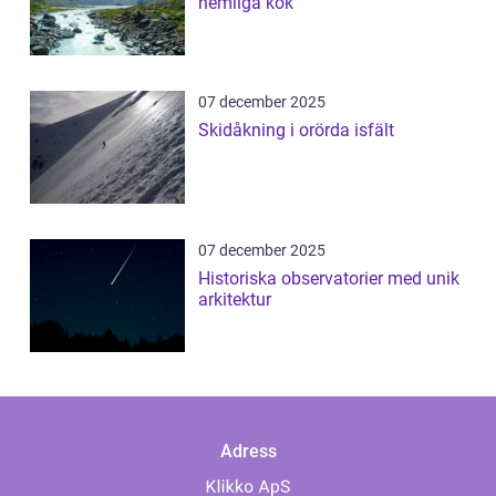
hemliga kök
07 december 2025
Skidåkning i orörda isfält
07 december 2025
Historiska observatorier med unik
arkitektur
Adress