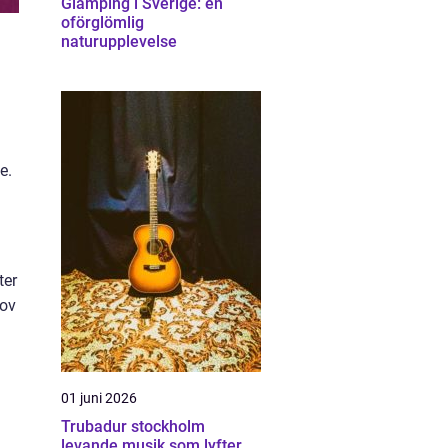
Glamping i Sverige: en
oförglömlig
naturupplevelse
e.
ter
hov
01 juni 2026
Trubadur stockholm
levande musik som lyfter