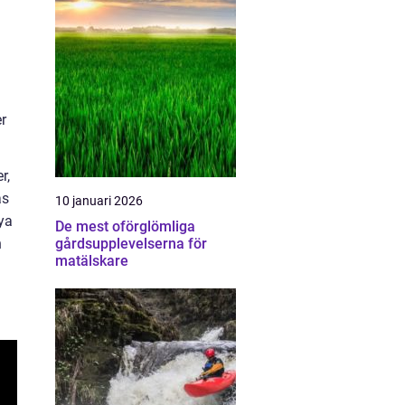
r
r,
as
10 januari 2026
nya
De mest oförglömliga
n
gårdsupplevelserna för
matälskare