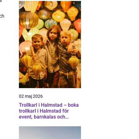
av
ch
02 maj 2026
Trollkarl i Halmstad – boka
trollkarl i Halmstad för
event, barnkalas och
företagsunderhållning