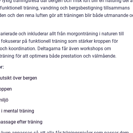
yxig träningsresa där bergen och frisk luft blir en naturlig del 
 funktionell träning, vandring och bergsbestigning tillsammans
en och den rena luften gör att träningen blir både utmanande o
ierade och inkluderar allt från morgonträning i naturen till
 fokuserar på funktionell träning som stärker kroppen för
ns och koordination. Deltagarna får även workshops om
träning för att optimera både prestation och välmående.
r:
utsikt över bergen
roppen
iljö
i mental träning
assage efter träning
na även anpassas så att alla får träningsnivåer som passar dem.