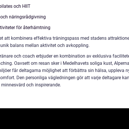
ilates och HIIT
och näringsrådgivning
viteter för återhämtning
et att kombinera effektiva träningspass med stadens attraktione
en unik balans mellan aktivitet och avkoppling.
änare och coach erbjuder en kombination av exklusiva facilitete
ching. Oavsett om resan sker i Medelhavets soliga kust, Alpern
iljöer får deltagarna möjlighet att förbättra sin hälsa, uppleva 
komfort. Den personliga vägledningen gör att varje deltagare ka
r minnesvärd och inspirerande.