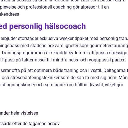
evelse och professionell coaching gör alpresor till en
ekendresa.
ed personlig hälsocoach
 erbjuder storstäder exklusiva weekendpaket med personlig trän
ningspass med stadens bekvämligheter som gourmetrestaurange
r. Träningsprogrammen är skräddarsydda för att passa stressiga
IIT-pass på takterrasser till mindfulness- och yogapass i parker.
rar ofta på att optimera både träning och livsstil. Deltagarna 
åd och stresshanteringstekniker som de kan ta med sig hem. Må
lagningskurser och seminarier om hållbar livsstil, vilket gör
nder hela vistelsen
ssade efter deltagarens behov