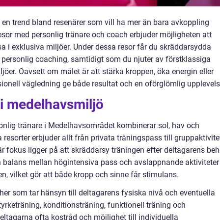
t en trend bland resenärer som vill ha mer än bara avkoppling
sor med personlig tränare och coach erbjuder möjligheten att
a i exklusiva miljöer. Under dessa resor får du skräddarsydda
personlig coaching, samtidigt som du njuter av förstklassiga
ljöer. Oavsett om målet är att stärka kroppen, öka energin eller
sionell vägledning ge både resultat och en oförglömlig upplevels
 i medelhavsmiljö
nlig tränare i Medelhavsområdet kombinerar sol, hav och
esorter erbjuder allt från privata träningspass till gruppaktivite
r fokus ligger på att skräddarsy träningen efter deltagarens be
n balans mellan högintensiva pass och avslappnande aktiviteter
n, vilket gör att både kropp och sinne får stimulans.
er som tar hänsyn till deltagarens fysiska nivå och eventuella
rketräning, konditionsträning, funktionell träning och
eltagarna ofta kostråd och möjlighet till individuella