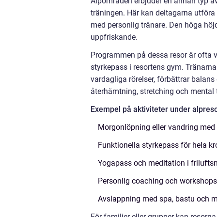
Alpområden erbjuder en annan typ av l
träningen. Här kan deltagarna utföra
med personlig tränare. Den höga höjd
uppfriskande.
Programmen på dessa resor är ofta var
styrkepass i resortens gym. Tränarna
vardagliga rörelser, förbättrar bala
återhämtning, stretching och mental 
Exempel på aktiviteter under alpreso
Morgonlöpning eller vandring med 
Funktionella styrkepass för hela k
Yogapass och meditation i friluftsm
Personlig coaching och workshops 
Avslappning med spa, bastu och m
För familjer eller grupper kan resor