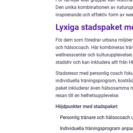
Den unika kombinationen av naturuppl
inspirerande och effektiv form av we
Lyxiga stadspaket m
För dem som föredrar urbana miljöer
och hälsocoach. Här kombineras trä
wellnesscenter och kulturupplevelse
stadsliv och kan inkludera allt från H
Stadsresor med personlig coach fokuse
individuella träningsprogram, kostr
paket inkluderar även hälsosamma mat
resan till en helhetsupplevelse.
Höjdpunkter med stadspaket:
Personlig tränare och hälsocoach u
Individuella träningsprogram anpa