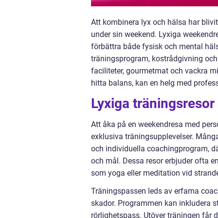
Att kombinera lyx och hälsa har blivi
under sin weekend. Lyxiga weekendre
förbättra både fysisk och mental häls
träningsprogram, kostrådgivning och 
faciliteter, gourmetmat och vackra mi
hitta balans, kan en helg med profes
Lyxiga träningsresor
Att åka på en weekendresa med perso
exklusiva träningsupplevelser. Många r
och individuella coachingprogram, dä
och mål. Dessa resor erbjuder ofta e
som yoga eller meditation vid strande
Träningspassen leds av erfarna coach
skador. Programmen kan inkludera sty
rörlighetspass. Utöver träningen får d