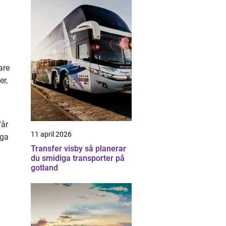
are
r,
får
11 april 2026
nga
Transfer visby så planerar
du smidiga transporter på
gotland