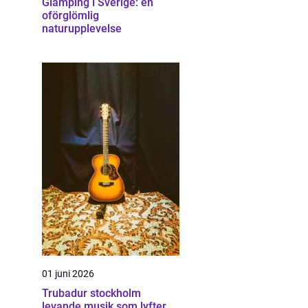
Glamping i Sverige: en
oförglömlig
naturupplevelse
01 juni 2026
Trubadur stockholm
levande musik som lyfter