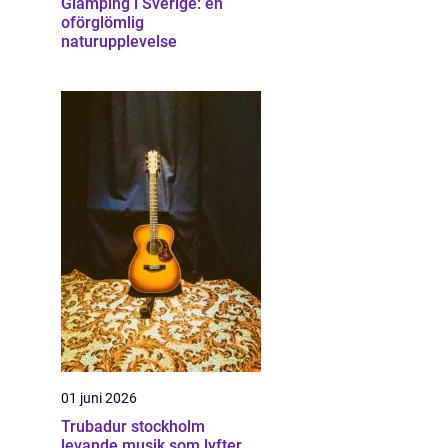
Glamping i Sverige: en
oförglömlig
naturupplevelse
01 juni 2026
Trubadur stockholm
levande musik som lyfter