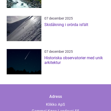
07 december 2025
Skidåkning i orörda isfält
07 december 2025
Historiska observatorier med unik
arkitektur
Adress