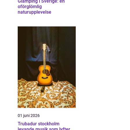
Glamping i Sverige: en
oförglömlig
naturupplevelse
01 juni 2026
Trubadur stockholm
levande musik som lyfter