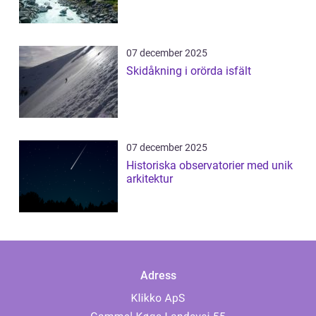
07 december 2025
Skidåkning i orörda isfält
07 december 2025
Historiska observatorier med unik
arkitektur
Adress