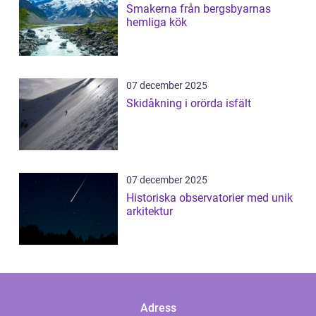
Smakerna från bergsbyarnas
hemliga kök
07 december 2025
Skidåkning i orörda isfält
07 december 2025
Historiska observatorier med unik
arkitektur
Adress