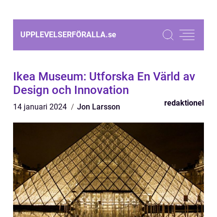
UPPLEVELSERFÖRALLA.
se
Ikea Museum: Utforska En Värld av
Design och Innovation
redaktionel
14 januari 2024
Jon Larsson