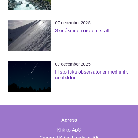
07 december 2025
Skidåkning i orörda isfält
07 december 2025
Historiska observatorier med unik
arkitektur
Adress