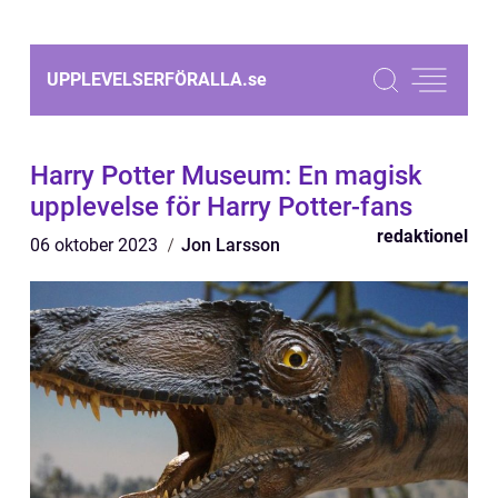
UPPLEVELSERFÖRALLA.
se
Harry Potter Museum: En magisk
upplevelse för Harry Potter-fans
redaktionel
06 oktober 2023
Jon Larsson