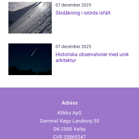
07 december 2025
Skidåkning i orörda isfält
07 december 2025
Historiska observatorier med unik
arkitektur
Adress