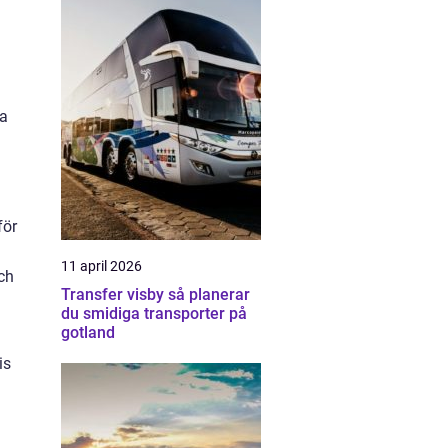
ja
för
11 april 2026
ch
Transfer visby så planerar
du smidiga transporter på
gotland
is