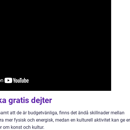
ka gratis dejter
nsamt att de är budgetvänliga, finns det ändå skillnader mellan
ra mer fysisk och energisk, medan en kulturell aktivitet kan ge er
er om konst och kultur.