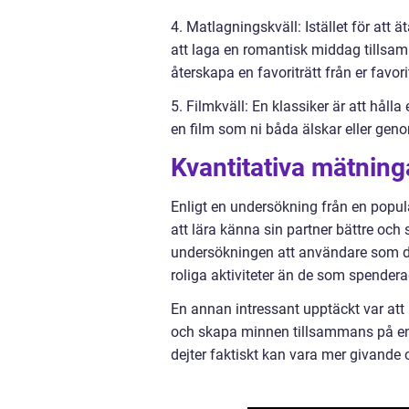
4. Matlagningskväll: Istället för at
att laga en romantisk middag tillsam
återskapa en favoriträtt från er favor
5. Filmkväll: En klassiker är att håll
en film som ni båda älskar eller ge
Kvantitativa mätning
Enligt en undersökning från en populä
att lära känna sin partner bättre oc
undersökningen att användare som del
roliga aktiviteter än de som spendera
En annan intressant upptäckt var att 
och skapa minnen tillsammans på en d
dejter faktiskt kan vara mer givande 