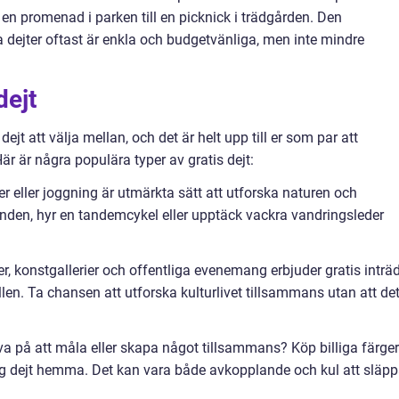
 en promenad i parken till en picknick i trädgården. Den
jter oftast är enkla och budgetvänliga, men inte mindre
dejt
ejt att välja mellan, och det är helt upp till er som par att
 är några populära typer av gratis dejt:
er eller joggning är utmärkta sätt att utforska naturen och
nden, hyr en tandemcykel eller upptäck vackra vandringsleder
er, konstgallerier och offentliga evenemang erbjuder gratis inträ
fällen. Ta chansen att utforska kulturlivet tillsammans utan att de
rova på att måla eller skapa något tillsammans? Köp billiga färger
ig dejt hemma. Det kan vara både avkopplande och kul att släp