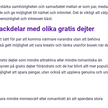
tt stärka samhörigheten och samarbetet mellan er som par, meda
och ge möjlighet till närhet och intimitet. Det är viktigt att välj
personlighet och intressen bäst.
ackdelar med olika gratis dejter
t ett sätt för par att komma närmare varandra utan att behöva
å gett möjlighet att vara kreativ och tänka utanför boxen när d
ratis dejter som mindre attraktiva eller mindre romantiska än
ynen på gratis dejter förändrats och de har blivit allt mer popul
jlighet att spara pengar, utan också att uppleva genuina och un
 vara mindre minnesvärt eller romantiskt än att spendera stora