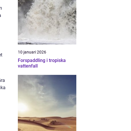
n
a
10 januari 2026
et
Forspaddling i tropiska
vattenfall
ära
ika