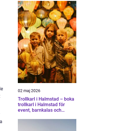
de
02 maj 2026
t
Trollkarl i Halmstad – boka
trollkarl i Halmstad för
event, barnkalas och
företagsunderhållning
pa