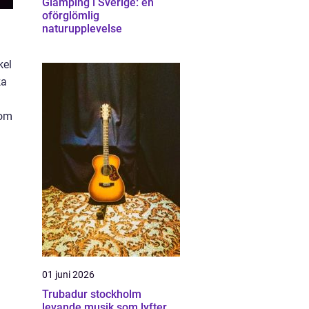
Glamping i Sverige: en
oförglömlig
naturupplevelse
kel
ka
 om
01 juni 2026
Trubadur stockholm
levande musik som lyfter