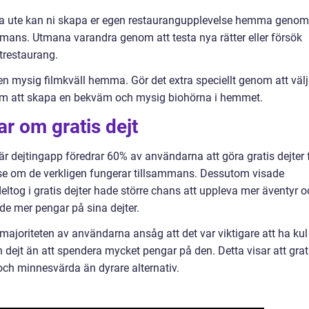
t äta ute kan ni skapa er egen restaurangupplevelse hemma genom
mans. Utmana varandra genom att testa nya rätter eller försök
itrestaurang.
a en mysig filmkväll hemma. Gör det extra speciellt genom att väl
nom att skapa en bekväm och mysig biohörna i hemmet.
ar om gratis dejt
r dejtingapp föredrar 60% av användarna att göra gratis dejter 
h se om de verkligen fungerar tillsammans. Dessutom visade
tog i gratis dejter hade större chans att uppleva mer äventyr o
de mer pengar på sina dejter.
majoriteten av användarna ansåg att det var viktigare att ha kul
ejt än att spendera mycket pengar på den. Detta visar att grat
och minnesvärda än dyrare alternativ.