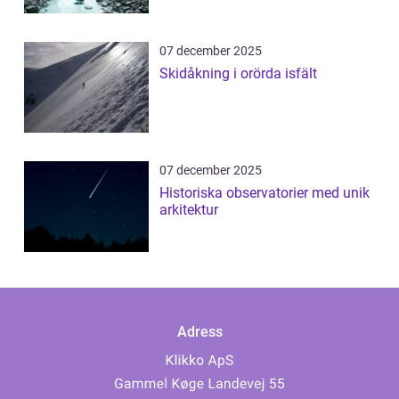
07 december 2025
Skidåkning i orörda isfält
07 december 2025
Historiska observatorier med unik
arkitektur
Adress