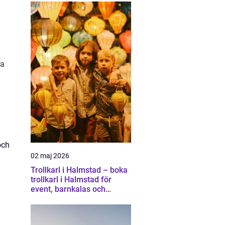
ra
och
02 maj 2026
Trollkarl i Halmstad – boka
trollkarl i Halmstad för
event, barnkalas och
företagsunderhållning