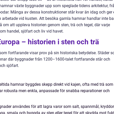
hamnar växte byggnader upp som speglade tidens arkitektur, fr
öbodar. Många av dessa konstruktioner står kvar än idag och ger 
ch arbetade vid kusten. Att besöka gamla hamnar handlar inte ba
å om att uppleva historien genom sten, trä och tegel, där varje
om handel, sjöfart och liv vid havet.
uropa – historien i sten och trä
som fortfarande visar prov på sin historiska betydelse. Städer 
nar där byggnader från 1200–1600-talet fortfarande står och
och sjöfart.
ltida hamnar byggdes skepp direkt vid kajen, ofta med trä som
ar robusta men enkla, anpassade för snabba reparationer och
ader användes för att lagra varor som salt, spannmål, kryddor
öga, smala och byggda av sten eller tegel för att skydda mot fuk