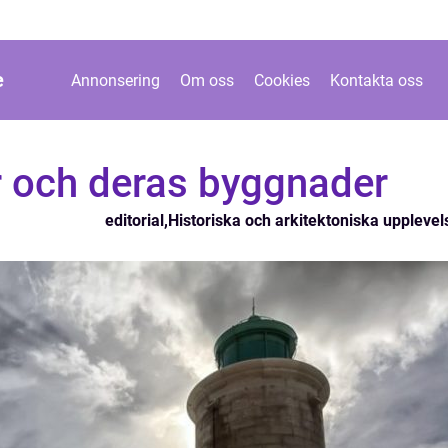
e
Annonsering
Om oss
Cookies
Kontakta oss
 och deras byggnader
editorial
,
Historiska och arkitektoniska upplevel