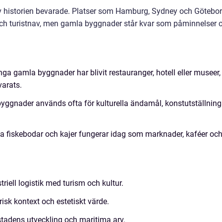
v historien bevarade. Platser som Hamburg, Sydney och Götebo
- och turistnav, men gamla byggnader står kvar som påminnelser
a gamla byggnader har blivit restauranger, hotell eller museer,
varats.
ggnader används ofta för kulturella ändamål, konstutställning
 fiskebodar och kajer fungerar idag som marknader, kaféer oc
ell logistik med turism och kultur.
isk kontext och estetiskt värde.
adens utveckling och maritima arv.