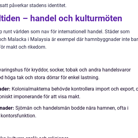
satt påverkar stadens identitet.
ltiden – handel och kulturmöten
 runt världen som nav för internationell handel. Städer som
 och Malacka i Malaysia är exempel där hamnbyggnader inte ba
för makt och rikedom.
aringshus för kryddor, socker, tobak och andra handelsvaror
ed höga tak och stora dörrar för enkel lastning.
ader:
Kolonialmakterna behövde kontrollera import och export, 
oniskt imponerande för att visa makt.
nader:
Sjömän och handelsmän bodde nära hamnen, ofta i
kontorsfunktion.