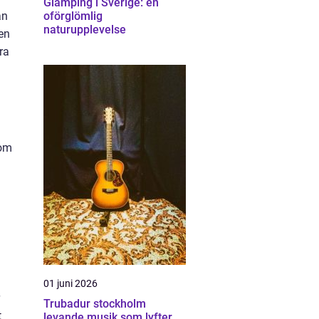
Glamping i Sverige: en
ån
oförglömlig
naturupplevelse
en
ra
som
01 juni 2026
Trubadur stockholm
t
levande musik som lyfter