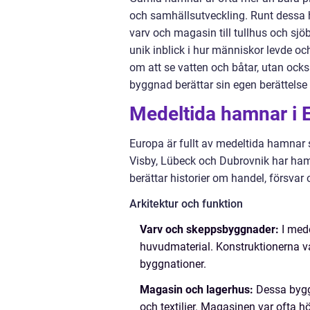
och samhällsutveckling. Runt dessa 
varv och magasin till tullhus och sj
unik inblick i hur människor levde o
om att se vatten och båtar, utan ocks
byggnad berättar sin egen berättelse 
Medeltida hamnar i E
Europa är fullt av medeltida hamnar 
Visby, Lübeck och Dubrovnik har ham
berättar historier om handel, försvar 
Arkitektur och funktion
Varv och skeppsbyggnader:
I mede
huvudmaterial. Konstruktionerna v
byggnationer.
Magasin och lagerhus:
Dessa byggn
och textilier. Magasinen var ofta h