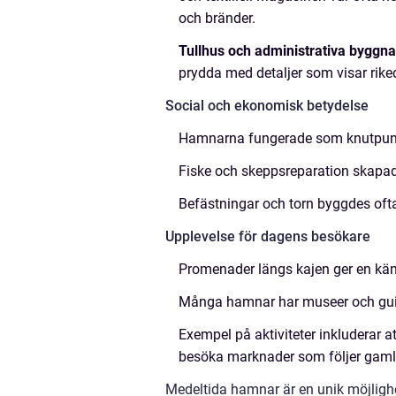
och bränder.
Tullhus och administrativa byggna
prydda med detaljer som visar rik
Social och ekonomisk betydelse
Hamnarna fungerade som knutpunkte
Fiske och skeppsreparation skapade 
Befästningar och torn byggdes ofta
Upplevelse för dagens besökare
Promenader längs kajen ger en kän
Många hamnar har museer och guid
Exempel på aktiviteter inkluderar a
besöka marknader som följer gamla
Medeltida hamnar är en unik möjlighe