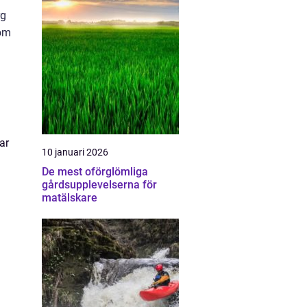
rg
 om
ar
10 januari 2026
De mest oförglömliga
gårdsupplevelserna för
h
matälskare