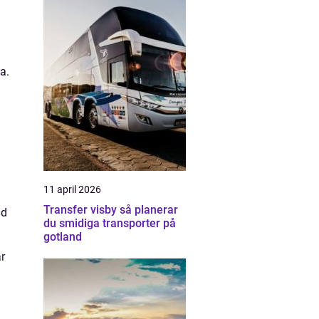
n
a.
11 april 2026
Transfer visby så planerar
ad
du smidiga transporter på
gotland
r