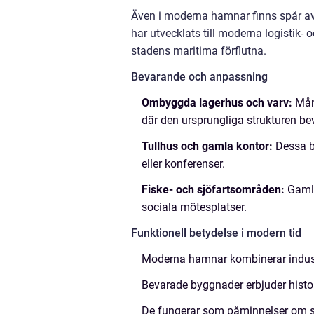
Även i moderna hamnar finns spår a
har utvecklats till moderna logistik
stadens maritima förflutna.
Bevarande och anpassning
Ombyggda lagerhus och varv:
Mång
där den ursprungliga strukturen be
Tullhus och gamla kontor:
Dessa by
eller konferenser.
Fiske- och sjöfartsområden:
Gamla
sociala mötesplatser.
Funktionell betydelse i modern tid
Moderna hamnar kombinerar industri
Bevarade byggnader erbjuder histor
De fungerar som påminnelser om st