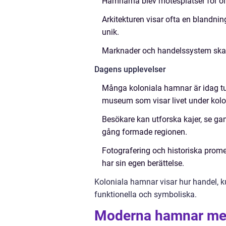
Hamnarna blev mötesplatser för olik
Arkitekturen visar ofta en blandning
unik.
Marknader och handelssystem skap
Dagens upplevelser
Många koloniala hamnar är idag tu
museum som visar livet under kolon
Besökare kan utforska kajer, se ga
gång formade regionen.
Fotografering och historiska prome
har sin egen berättelse.
Koloniala hamnar visar hur handel, 
funktionella och symboliska.
Moderna hamnar med 