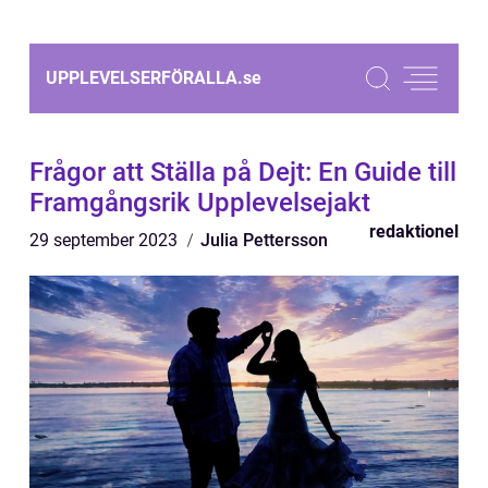
UPPLEVELSERFÖRALLA.
se
Frågor att Ställa på Dejt: En Guide till
Framgångsrik Upplevelsejakt
redaktionel
29 september 2023
Julia Pettersson