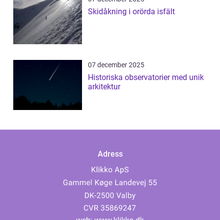
Skidåkning i orörda isfält
07 december 2025
Historiska observatorier med unik
arkitektur
Adress