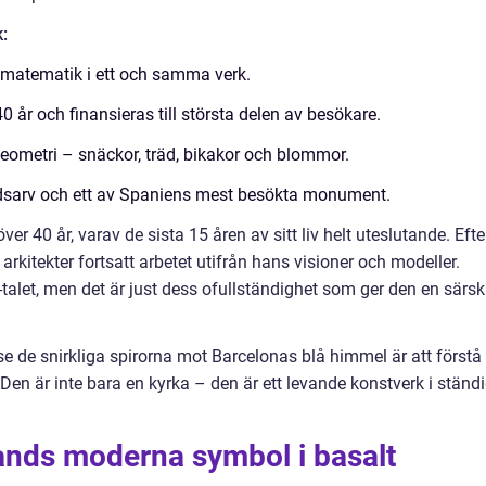
:
 matematik i ett och samma verk.
 år och finansieras till största delen av besökare.
eometri – snäckor, träd, bikakor och blommor.
dsarv och ett av Spaniens mest besökta monument.
er 40 år, varav de sista 15 åren av sitt liv helt uteslutande. Efte
rkitekter fortsatt arbetet utifrån hans visioner och modeller.
alet, men det är just dess ofullständighet som ger den en särsk
e de snirkliga spirorna mot Barcelonas blå himmel är att förstå
. Den är inte bara en kyrka – den är ett levande konstverk i ständ
lands moderna symbol i basalt