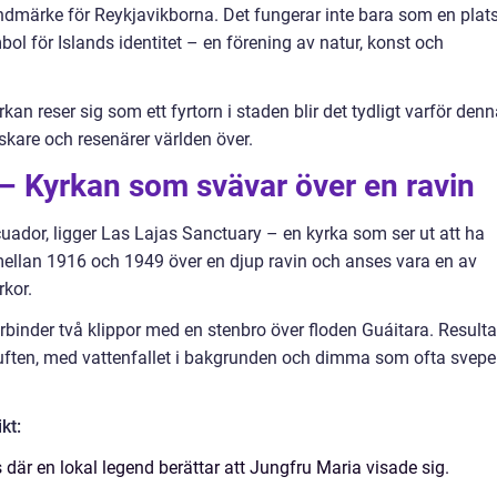
landmärke för Reykjavikborna. Det fungerar inte bara som en plat
l för Islands identitet – en förening av natur, konst och
kan reser sig som ett fyrtorn i staden blir det tydligt varför den
skare och resenärer världen över.
– Kyrkan som svävar över en ravin
cuador, ligger Las Lajas Sanctuary – en kyrka som ser ut att ha
mellan 1916 och 1949 över en djup ravin och anses vara en av
kor.
örbinder två klippor med en stenbro över floden Guáitara. Resulta
uften, med vattenfallet i bakgrunden och dimma som ofta svepe
kt:
där en lokal legend berättar att Jungfru Maria visade sig.