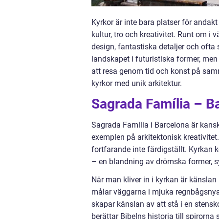
Kyrkor är inte bara platser för andak
kultur, tro och kreativitet. Runt om 
design, fantastiska detaljer och ofta
landskapet i futuristiska former, men
att resa genom tid och konst på sam
kyrkor med unik arkitektur.
Sagrada Família – B
Sagrada Família i Barcelona är kans
exemplen på arkitektonisk kreativite
fortfarande inte färdigställt. Kyrkan
– en blandning av drömska former, s
När man kliver in i kyrkan är känsla
målar väggarna i mjuka regnbågsnyan
skapar känslan av att stå i en stens
berättar Bibelns historia till spirorn