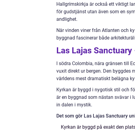
Hallgrímskirkja är också ett viktigt 
för gudstjänst utan även som en symbo
andlighet.
När vinden viner från Atlanten och kyr
byggnad fascinerar både arkitekturäl
Las Lajas Sanctuary 
I södra Colombia, nära gränsen till E
vuxit direkt ur bergen. Den byggdes 
världens mest dramatiskt belägna kyr
Kyrkan är byggd i nygotisk stil och f
är en byggnad som nästan svävar i l
in dalen i mystik.
Det som gör Las Lajas Sanctuary uni
Kyrkan är byggd på exakt den plats 