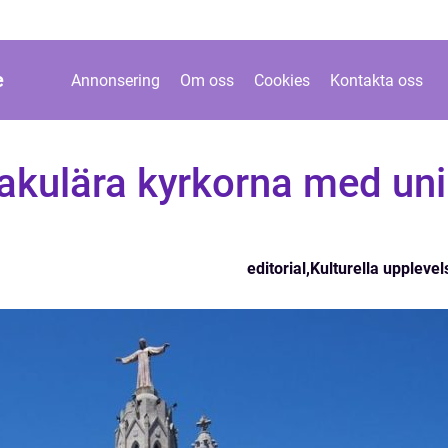
e
Annonsering
Om oss
Cookies
Kontakta oss
akulära kyrkorna med uni
editorial
,
Kulturella upplevel