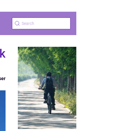
k
ser