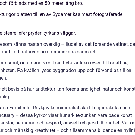
 och förbinds med en 50 meter lång bro.
tur gör platsen till en av Sydamerikas mest fotograferade
 stenreliefer pryder kyrkans väggar.
e som känns nästan overklig – ljudet av det forsande vattnet, de
å mitt i ett naturens och människans samspel.
imsmål, och människor från hela världen reser dit för att be,
önheten. På kvällen lyses byggnaden upp och förvandlas till en
gen.
 ett bevis på hur arkitektur kan förena andlighet, natur och kons
mlig.
ada Família till Reykjaviks minimalistiska Hallgrímskirkja och
tuary – dessa kyrkor visar hur arkitektur kan vara både konst
nslor, beundran och respekt, oavsett religiös tillhörighet. Var o
tur och mänsklig kreativitet – och tillsammans bildar de en hylln