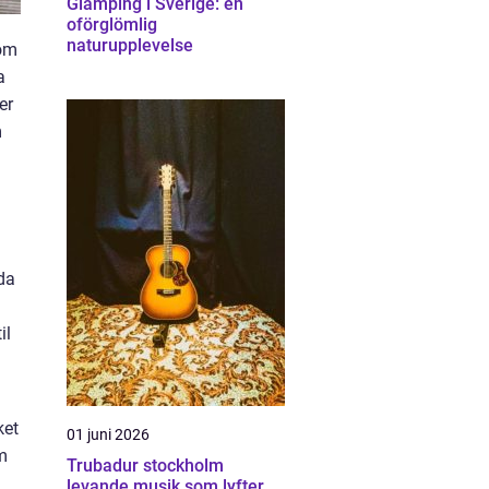
Glamping i Sverige: en
oförglömlig
naturupplevelse
 om
a
er
m
da
il
ket
01 juni 2026
m
Trubadur stockholm
levande musik som lyfter