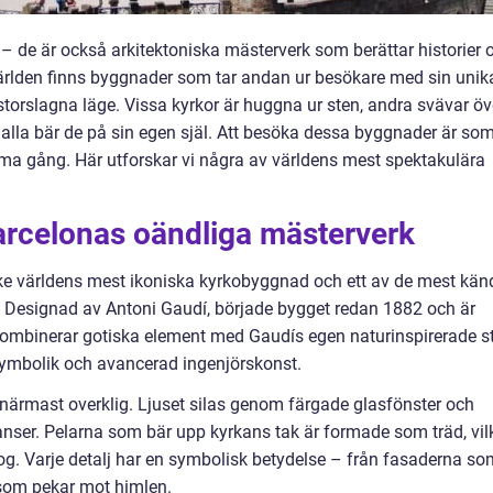
t – de är också arkitektoniska mästerverk som berättar historier
i världen finns byggnader som tar andan ur besökare med sin unik
 storslagna läge. Vissa kyrkor är huggna ur sten, andra svävar öv
 alla bär de på sin egen själ. Att besöka dessa byggnader är so
ma gång. Här utforskar vi några av världens mest spektakulära
arcelonas oändliga mästerverk
ke världens mest ikoniska kyrkobyggnad och ett av de mest kän
t. Designad av Antoni Gaudí, började bygget redan 1882 och är
 kombinerar gotiska element med Gaudís egen naturinspirerade st
ymbolik och avancerad ingenjörskonst.
n närmast overklig. Ljuset silas genom färgade glasfönster och
ser. Pelarna som bär upp kyrkans tak är formade som träd, vil
kog. Varje detalj har en symbolisk betydelse – från fasaderna so
a som pekar mot himlen.