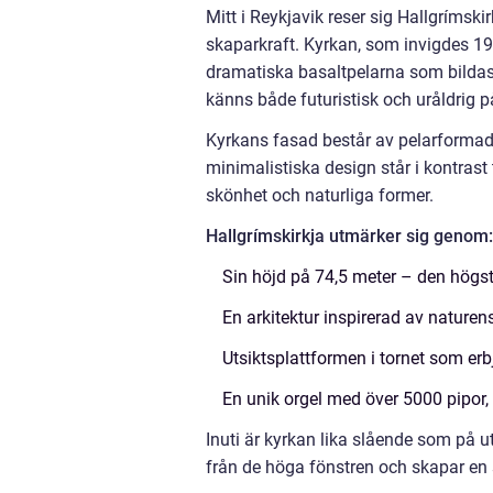
Mitt i Reykjavik reser sig Hallgrím
skaparkraft. Kyrkan, som invigdes 1
dramatiska basaltpelarna som bildas
känns både futuristisk och uråldrig
Kyrkans fasad består av pelarformade
minimalistiska design står i kontrast 
skönhet och naturliga former.
Hallgrímskirkja utmärker sig genom:
Sin höjd på 74,5 meter – den högs
En arkitektur inspirerad av naturens
Utsiktsplattformen i tornet som er
En unik orgel med över 5000 pipor, 
Inuti är kyrkan lika slående som på ut
från de höga fönstren och skapar en 