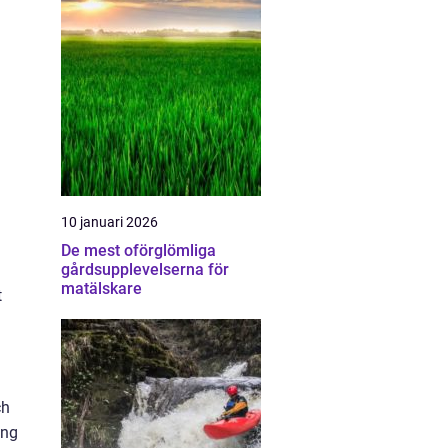
10 januari 2026
De mest oförglömliga
gårdsupplevelserna för
matälskare
t
ch
ing