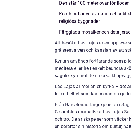
Den står 100 meter ovanför floden
Kombinationen av natur och arkitek
religiösa byggnader.
Färgglada mosaiker och detaljerade
Att besöka Las Lajas är en upplevels
grå stenvalven och känslan av att st
Kyrkan används fortfarande som pilgr
meditera eller helt enkelt beundra sk
sagolik syn mot den mörka klippväg
Las Lajas är mer än en kyrka – det är
till en helhet som känns nästan gudo
Från Barcelonas färgexplosion i Sagr
Colombias dramatiska Las Lajas Sanc
och tro. De är skapelser som väcker kä
en berättar sin historia om kultur, na