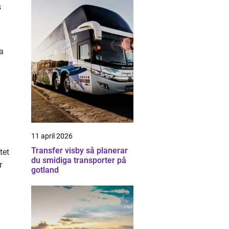
s
na
11 april 2026
Transfer visby så planerar
tet
du smidiga transporter på
r
gotland