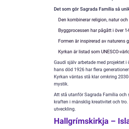
Det som gör Sagrada Família så unik
Den kombinerar religion, natur och
Byggprocessen har pågått i över 140
Formen är inspirerad av naturens g
Kyrkan är listad som UNESCO-värl
Gaudí själv arbetade med projektet i öv
hans död 1926 har flera generationer a
Kyrkan väntas stå klar omkring 2030-t
mystik.
Att stå utanför Sagrada Família och s
kraften i mänsklig kreativitet och tro
utveckling.
Hallgrímskirkja – Is