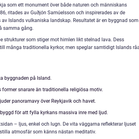
skirkja som ett monument över både naturen och människans
986, ritades av Guðjón Samúelsson och inspirerades av de
 av Islands vulkaniska landskap. Resultatet är en byggnad som
 på samma gång.
 strukturer som stiger mot himlen likt stelnad lava. Dess
till många traditionella kyrkor, men speglar samtidigt Islands rå
ta byggnaden på Island.
 former snarare än traditionella religiösa motiv.
bjuder panoramavy över Reykjavik och havet.
byggd för att fylla kyrkans massiva inre med ljud.
sidan – ljus, enkel och lugn. De vita väggarna reflekterar ljuset
stilla atmosfär som känns nästan meditativ.