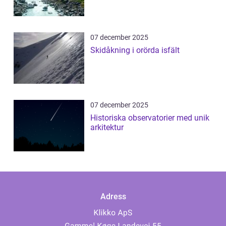
07 december 2025
Skidåkning i orörda isfält
07 december 2025
Historiska observatorier med unik
arkitektur
Adress