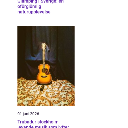
Glamping i Sverige: en
oförglömlig
naturupplevelse
01 juni 2026
Trubadur stockholm
levande musik som lyfter