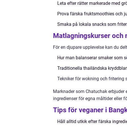
Leta efter rätter markerade med gr
Prova färska fruktsmoothies och j
Smaka på lokala snacks som frite
Matlagningskurser och
För en djupare upplevelse kan du del
Hur man balanserar smaker som sött
Traditionella thailändska kryddbla
Tekniker för wokning och friterin
Marknader som Chatuchak erbjuder ett
ingredienser för egna måltider eller fö
Tips för veganer i Bang
Håll alltid utkik efter färska ingred