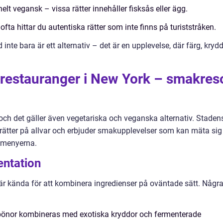
elt vegansk – vissa rätter innehåller fisksås eller ägg.
a hittar du autentiska rätter som inte finns på turiststråken.
inte bara är ett alternativ – det är en upplevelse, där färg, kryd
restauranger i New York – smakres
och det gäller även vegetariska och veganska alternativ. Staden
rätter på allvar och erbjuder smakupplevelser som kan mäta sig
 menyerna.
entation
är kända för att kombinera ingredienser på oväntade sätt. Någr
bönor kombineras med exotiska kryddor och fermenterade