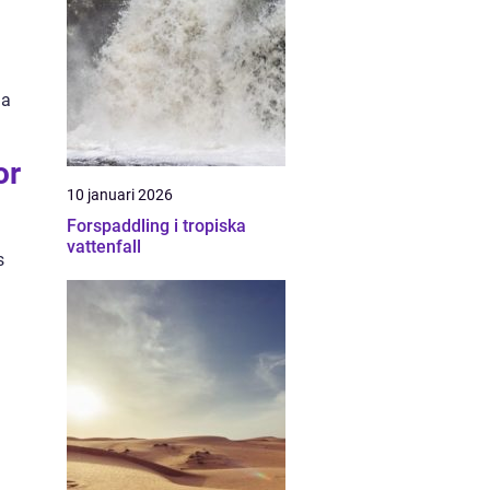
da
or
10 januari 2026
Forspaddling i tropiska
vattenfall
s
a