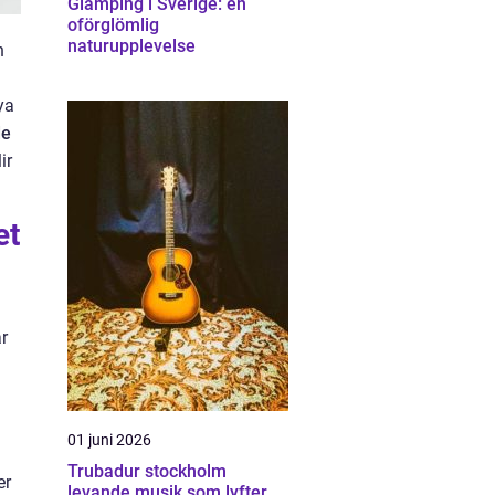
Glamping i Sverige: en
oförglömlig
naturupplevelse
n
ya
de
ir
et
år
01 juni 2026
Trubadur stockholm
er
levande musik som lyfter