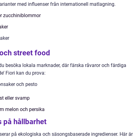
rianter med influenser från internationell matlagning.
ler zucchiniblommor
aker
saker
och street food
du besöka lokala marknader, där färska råvaror och färdiga
e’ Fiori kan du prova:
önsaker och pesto
ost eller svamp
som melon och persika
 på hållbarhet
serar på ekologiska och säsongsbaserade ingredienser. Här är