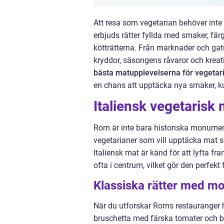
Att resa som vegetarian behöver int
erbjuds rätter fyllda med smaker, fä
kötträtterna. Från marknader och gatu
kryddor, säsongens råvaror och kreati
bästa matupplevelserna för vegetar
en chans att upptäcka nya smaker, ku
Italiensk vegetarisk 
Rom är inte bara historiska monument
vegetarianer som vill upptäcka mat s
Italiensk mat är känd för att lyfta fr
ofta i centrum, vilket gör den perfekt 
Klassiska rätter med mo
När du utforskar Roms restauranger hi
bruschetta med färska tomater och 