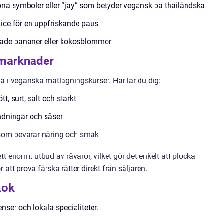
öna symboler eller “jay” som betyder vegansk på thailändska
uice för en uppfriskande paus
rade bananer eller kokosblommor
 marknader
ta i veganska matlagningskurser. Här lär du dig:
, surt, salt och starkt
ndningar och såser
g som bevarar näring och smak
 enormt utbud av råvaror, vilket gör det enkelt att plocka
r att prova färska rätter direkt från säljaren.
kok
ienser och lokala specialiteter.