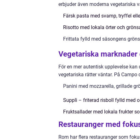
erbjuder även moderna vegetariska va
Färsk pasta med svamp, tryffel el
Risotto med lokala örter och gröns
Frittata fylld med säsongens grön
Vegetariska marknader 
För en mer autentisk upplevelse kan 
vegetariska rätter väntar. På Campo d
Panini med mozzarella, grillade gr
Supplì – friterad risboll fylld med 
Fruktsallader med lokala frukter 
Restauranger med fokus
Rom har flera restauranger som foku