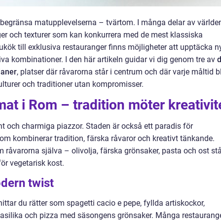
e begränsa matupplevelserna – tvärtom. I många delar av världe
rger och texturer som kan konkurrera med de mest klassiska
kök till exklusiva restauranger finns möjligheter att upptäcka n
va kombinationer. I den här artikeln guidar vi dig genom tre av
ianer
, platser där råvarorna står i centrum och där varje måltid bl
lturer och traditioner utan kompromisser.
mat i Rom – tradition möter kreativit
 och charmiga piazzor. Staden är också ett paradis för
om kombinerar tradition, färska råvaror och kreativt tänkande.
am råvarorna själva – olivolja, färska grönsaker, pasta och ost st
för vegetarisk kost.
dern twist
ttar du rätter som spagetti cacio e pepe, fyllda artiskockor,
basilika och pizza med säsongens grönsaker. Många restaurang