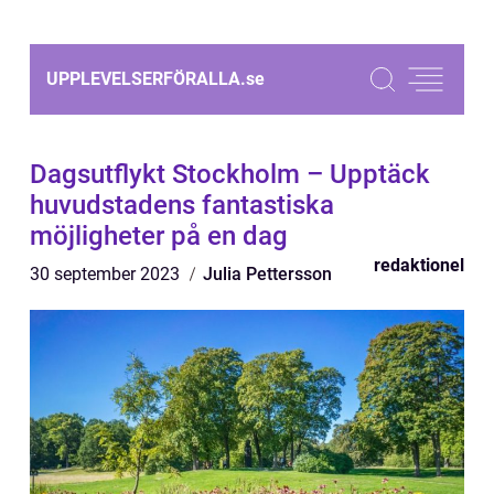
UPPLEVELSERFÖRALLA.
se
Dagsutflykt Stockholm – Upptäck
huvudstadens fantastiska
möjligheter på en dag
redaktionel
30 september 2023
Julia Pettersson