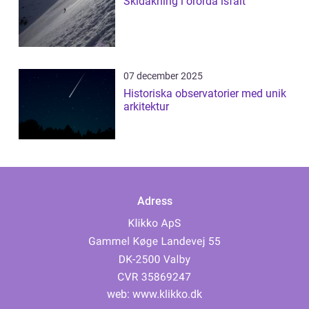
Skidåkning i orörda isfält
07 december 2025
Historiska observatorier med unik
arkitektur
Adress
web:
www.klikko.dk