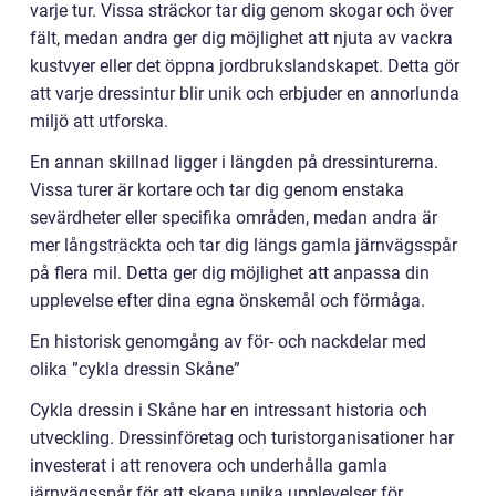
varje tur. Vissa sträckor tar dig genom skogar och över
fält, medan andra ger dig möjlighet att njuta av vackra
kustvyer eller det öppna jordbrukslandskapet. Detta gör
att varje dressintur blir unik och erbjuder en annorlunda
miljö att utforska.
En annan skillnad ligger i längden på dressinturerna.
Vissa turer är kortare och tar dig genom enstaka
sevärdheter eller specifika områden, medan andra är
mer långsträckta och tar dig längs gamla järnvägsspår
på flera mil. Detta ger dig möjlighet att anpassa din
upplevelse efter dina egna önskemål och förmåga.
En historisk genomgång av för- och nackdelar med
olika ”cykla dressin Skåne”
Cykla dressin i Skåne har en intressant historia och
utveckling. Dressinföretag och turistorganisationer har
investerat i att renovera och underhålla gamla
järnvägsspår för att skapa unika upplevelser för