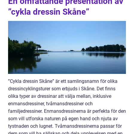
En omfattande presentation av
”cykla dressin Skåne”
”Cykla dressin Skåne” är ett samlingsnamn för olika
dressincyklingsturer som erbjuds i Skåne. Det finns
olika typer av dressinar att välja mellan, inklusive
enmansdressiner, tvåmansdressiner och
familjedressiner. Enmansdressinerna är perfekta för den
som vill utforska naturen på egen hand och njuta av
tystnaden och lugnet. Tvåmansdressinerna passar för
dem som vill ha sällskap och dela upplevelsen med en