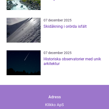
07 december 2025
Skidåkning i orörda isfält
07 december 2025
Historiska observatorier med unik
arkitektur
Adress