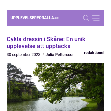
UPPLEVELSERFÖRALLA.
se
Cykla dressin i Skåne: En unik
upplevelse att upptäcka
redaktionel
30 september 2023
Julia Pettersson